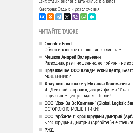
Сайт:
отдых анапа! снять жилье в анапе!
Категория:
Отдых и развлечения
ЧИТАЙТЕ ТАКЖЕ
Complex Food
Обман и хамское отношение к клиентам
Мешков Андрей Валерьевич
Разводила, рвач, мошенник, не пойман - не во
Прдвижение ООО Юридический центр, Белго
МОШЕННИКИ
Хочу жить на вилле у Михаила Пономарева
Я - Дмитрий сопровождающий фирмы "Итал -Тре
социальном центре рядом с Терни!
ООО "Джи Эл Эс Компани" (Global Logistic Ser
ОСТОРОЖНО МОШЕННИКИ!
ООО "Арбайтен" Красноруцкий Дмитрий (Арб
Красноруцкий Дмитрий (Арбайтен)-не специал
РЖД