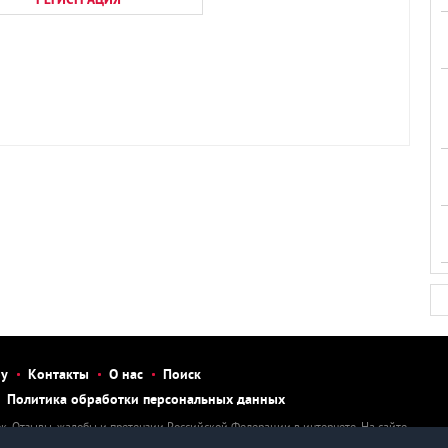
бу
Контакты
О нас
Поиск
Политика обработки персональных данных
к. Отзывы, жалобы и претензии Российской Федерации в интернете. На сайте
тзыв, рассказать о нарушении, написать претензию или жалобу на человека