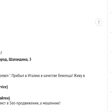
р?
род, Шаландина, 3
вел ". Прибыл в Италию в качестве беженца! Живу в
vice)
айтен)
ист в Seo-продвижении, а мошенник!