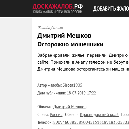
ДОБАВИТЬ ЖАЛО
Жалоба / отзыв
Дмитрий Мешков
Осторожно мошенники
Забранировали жилье перевили Дмитрию
сайте. Приехали в Анапу телефон не берут 
Дмитрия Мешкова остерегайтесь он машенни
Автор жалобы:
Sirota1905
Дата публикации:
18-07-2019, 17:22
Обидчик:
Дмитрий Мешков
Страна:
Область:
Горо
Россия
Краснодарский край
Телефон:
89094608855890945151618918350580