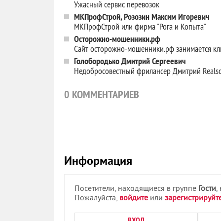
Ужасный сервис перевозок
МКПрофСтрой, Розозин Максим Игоревич
МКПрофСтрой или фирма "Рога и Копыта"
Осторожно-мошенники.рф
Cайт осторожно-мошенники.рф занимается кл
Голобородько Дмитрий Сергеевич
Недобросовестный фрилансер Дмитрий Realsof
0
КОММЕНТАРИЕВ
Информация
Посетители, находящиеся в группе
Гости
,
Пожалуйста,
войдите
или
зарегистрируйт
ВХОД