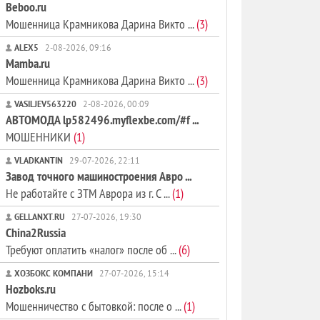
Beboo.ru
Мошенница Крамникова Дарина Викто ...
(3)
ALEX5
2-08-2026, 09:16
Mamba.ru
Мошенница Крамникова Дарина Викто ...
(3)
VASILJEV563220
2-08-2026, 00:09
АВТОМОДА lp582496.myflexbe.com/#f ...
МОШЕННИКИ
(1)
VLADKANTIN
29-07-2026, 22:11
Завод точного машиностроения Авро ...
Не работайте с ЗТМ Аврора из г. С ...
(1)
GELLANXT.RU
27-07-2026, 19:30
China2Russia
Требуют оплатить «налог» после об ...
(6)
ХОЗБОКС КОМПАНИ
27-07-2026, 15:14
Hozboks.ru
Мошенничество с бытовкой: после о ...
(1)