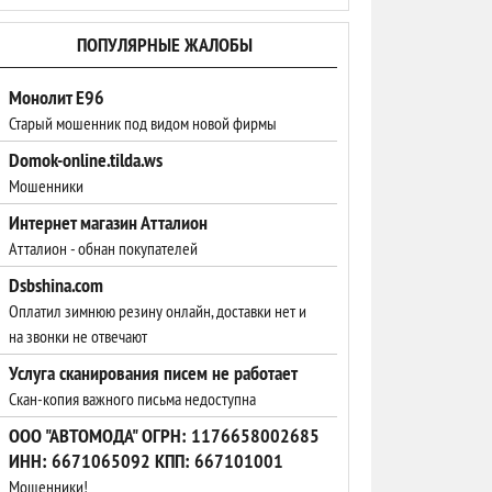
ПОПУЛЯРНЫЕ ЖАЛОБЫ
Монолит Е96
Старый мошенник под видом новой фирмы
Domok-online.tilda.ws
Мошенники
Интернет магазин Атталион
Атталион - обнан покупателей
Dsbshina.com
Оплатил зимнюю резину онлайн, доставки нет и
на звонки не отвечают
Услуга сканирования писем не работает
Скан-копия важного письма недоступна
ООО "АВТОМОДА" ОГРН: 1176658002685
ИНН: 6671065092 КПП: 667101001
Мошенники!