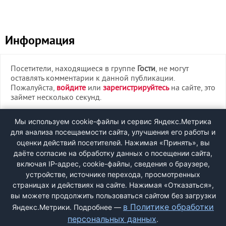
Информация
Посетители, находящиеся в группе
Гости
, не могут
оставлять комментарии к данной публикации.
Пожалуйста,
войдите
или
зарегистрируйтесь
на сайте, это
займет несколько секунд.
ВХОД
Мы используем cookie-файлы и сервис Яндекс.Метрика
для анализа посещаемости сайта, улучшения его работы и
РЕГИСТРАЦИЯ
оценки действий посетителей. Нажимая «Принять», вы
даёте согласие на обработку данных о посещении сайта,
включая IP-адрес, cookie-файлы, сведения о браузере,
Быстрая регистрация
через соцсети:
устройстве, источнике перехода, просмотренных
страницах и действиях на сайте. Нажимая «Отказаться»,
вы можете продолжить пользоваться сайтом без загрузки
в Политике обработки
Яндекс.Метрики. Подробнее —
персональных данных
.