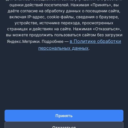
редкостная, а их так называемый «Тильзитер» ничего
оценки действий посетителей. Нажимая «Принять», вы
общего не имеет с этим названием. Да и вообще ...
даёте согласие на обработку данных о посещении сайта,
включая IP-адрес, cookie-файлы, сведения о браузере,
устройстве, источнике перехода, просмотренных
страницах и действиях на сайте. Нажимая «Отказаться»,
<
1
2
3
4
5
6
7
8
9
вы можете продолжить пользоваться сайтом без загрузки
в Политике обработки
Яндекс.Метрики. Подробнее —
...
10
70
>
персональных данных
.
ДОБАВИТЬ ЖАЛОБУ
КОНТАКТЫ
О НАС
ПОИСК
ПРАВИЛА САЙТА
ПОЛИТИКА ОБРАБОТКИ ПЕРСОНАЛЬНЫХ ДАННЫХ
Принять
Отказаться