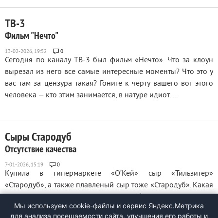
ТВ-3
Фильм "Нечто"
0
Сегодня по каналу ТВ-3 был фильм «Нечто». Что за клоун
вырезал из него все самые интересные моменты? Что это у
вас там за цензура такая? Гоните к чёрту вашего вот этого
человека — кто этим занимается, в натуре идиот. ...
Сыры Стародуб
Отсутствие качества
0
Купила в гипермаркете «О’Кей» сыр «Тильзитер»
«Стародуб», а также плавленый сыр тоже «Стародуб». Какая
гадость. Плавленый сыр ничего общего с настоящим
Мы используем cookie-файлы и сервис Яндекс.Метрика
плавленым не имеет. Есть это невозможно. Мерзость
для анализа посещаемости сайта, улучшения его работы и