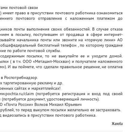
угами почтовой связи
ь) имеет право в присутствии почтового работника ознакомиться
еннего почтового отправления с наложенным платежом до
удников почты выполнения своих обязанностей. В случае отказа
нием в посылку, поступившем от продавца в сфере интернет-
зывайте начальника почты или звоните на «горячую лини» АО
бщефедеральный бесплатный телефон , по которому граждане
ание по работе почтовой службы.
с содержимым посылки, то не выкупайте ее и уходите домой.
лки ( в т.ч. ООО «Меташип-Москва») и получателе наложенного
м»). И вы поймете, что сделали правильное решение, не оплатив
 в Роспотребнадзор.
х таргетированную рекламу и др.
ренных сайтах и маркетплейсах!
w.pochta.ru/claim (потребуется регистрация и вход под своей
и (потребуется документ, удостоверяющий личность).
АО «Почта России» Волков Михаил Юрьевич
рублей, то перед выкупом посылки желательно ее застраховать.
од видеозапись в присутствии почтового работника.
Жалоба