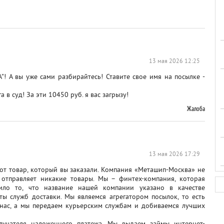
13 мая 2026 12:25
 А вы уже сами разбирайтесь! Ставите свое имя на посылке -
 в суд! За эти 10450 руб. я вас загрызу!
Жалоба
13 мая 2026 17:29
тот товар, который вы заказали. Компания «Меташип-Москва» не
 отправляет никакие товары. Мы – финтех-компания, которая
тило то, что название нашей компании указано в качестве
ты служб доставки. Мы являемся агрегатором посылок, то есть
з нас, а мы передаем курьерским службам и добиваемся лучших