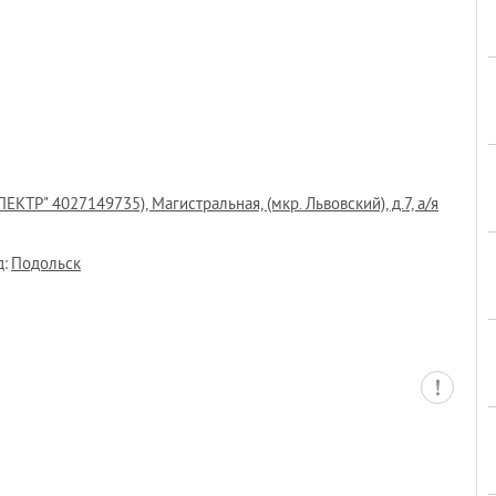
" 4027149735), Магистральная, (мкр. Львовский), д.7, а/я
д:
Подольск