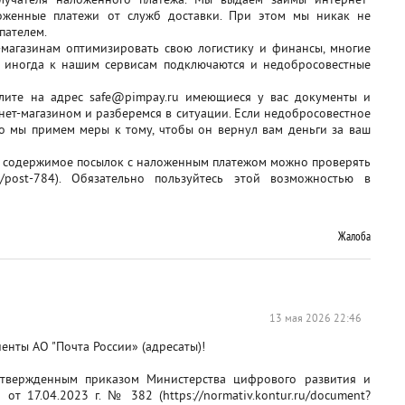
лучателя наложенного платежа. Мы выдаем займы интернет-
оженные платежи от служб доставки. При этом мы никак не
пателем.
магазинам оптимизировать свою логистику и финансы, многие
, иногда к нашим сервисам подключаются и недобросовестные
лите на адрес safe@pimpay.ru имеющиеся у вас документы и
нет-магазином и разберемся в ситуации. Если недобросовестное
то мы примем меры к тому, чтобы он вернул вам деньги за ваш
рь содержимое посылок с наложенным платежом можно проверять
em/post-784). Обязательно пользуйтесь этой возможностью в
Жалоба
13 мая 2026 22:46
енты АО "Почта России» (адресаты)!
 утвержденным приказом Министерства цифрового развития и
т 17.04.2023 г. № 382 (https://normativ.kontur.ru/document?