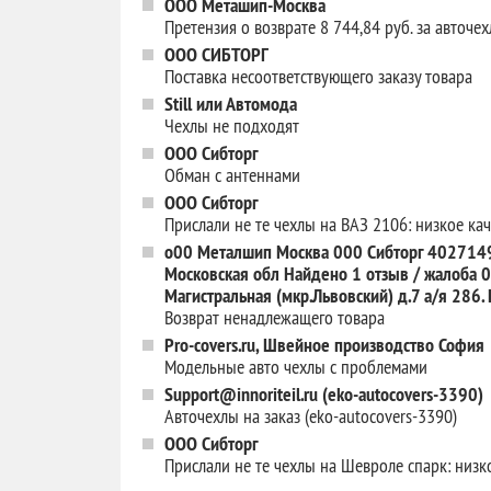
ООО Меташип-Москва
Претензия о возврате 8 744,84 руб. за авточ
ООО СИБТОРГ
Поставка несоответствующего заказу товара
Still или Автомода
Чехлы не подходят
ООО Сибторг
Обман с антеннами
ООО Сибторг
Прислали не те чехлы на ВАЗ 2106: низкое ка
о00 Металшип Москва 000 Сибторг 40271497
Московская обл Найдено 1 отзыв / жалоба
Магистральная (мкр.Львовский) д.7 а/я 286.
Возврат ненадлежащего товара
Pro-covers.ru, Швейное производство София
Модельные авто чехлы с проблемами
Support@innoriteil.ru (eko-autocovers-3390)
Авточехлы на заказ (eko-autocovers-3390)
ООО Сибторг
Прислали не те чехлы на Шевроле спарк: низк