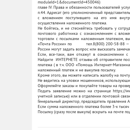
moduleId=1&documentId=450046)
главе IV. Права и обязанности пользователей усл
п.44. Адресат (его уполномоченный представител
с вложением поступившего на его имя внутр
осуществления наложенного платежа.
Не бойтесь, и не стесняйтесь требовать у сотр
почтового работника с ознакомлением с вложе
торговли с посылками наложенным платежом, вы
«Почта России» по тел.8(800) 200-58-88 — о
России могут задать вопрос или высказать замеч
Если, все-таки, вам откажут в ознакомлении 
Найдите ИНТЕРНЕТЕ отзывы об отправителе посы
платежа ( в т.ч. ООО «Помощь Интернет-Магазина
наложенный платеж и не выкупив посылку.
Кроме этого, вы можете написать жалобу на почту
Не ведитесь на уловки мошенников, использующи
Оформляйте заказы и покупайте товары на прове
Подать заявление можно на странице https://ww
учетной записью) или в отделении почтовой связ
Генеральный директор, председатель правления 
Если сумма наложенного платежа более 3-х тысяч 
Посылку (сразу после выкупа) вскрыть на почте п