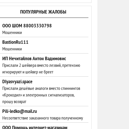
ПОПУЛЯРНЫЕ ЖАЛОБЫ
ООО ШОМ 88003330798
Мошенники
BastionRu111
Мошенники
ИП Нечитайлов Антон Вадимовис
Прислали 2 шейвера вместо лезвий, претензию
игнорируют и шейвер не бреет
Dlyasvyazi.space
Прислали дешёвые аналоги вместо спиннингов
«Крокодил» и электронных сигнализаторов,
прошу возврат
Pili-ledko@mail.ru
Несоответствие заказанного товара полученному
ООО Помощь интернет-магазинам