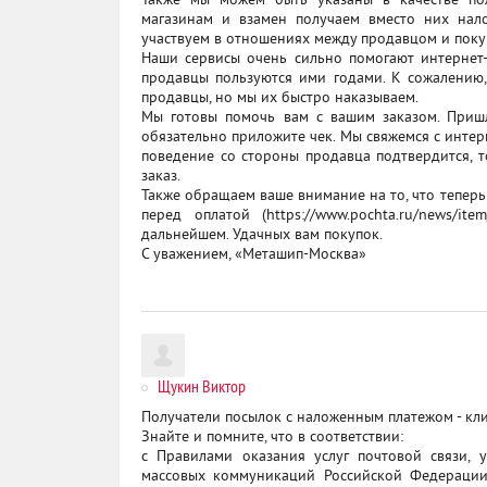
Также мы можем быть указаны в качестве по
магазинам и взамен получаем вместо них нал
участвуем в отношениях между продавцом и поку
Наши сервисы очень сильно помогают интернет-
продавцы пользуются ими годами. К сожалению
продавцы, но мы их быстро наказываем.
Мы готовы помочь вам с вашим заказом. Приш
обязательно приложите чек. Мы свяжемся с интер
поведение со стороны продавца подтвердится, 
заказ.
Также обращаем ваше внимание на то, что тепе
перед оплатой (https://www.pochta.ru/news/it
дальнейшем. Удачных вам покупок.
С уважением, «Меташип-Москва»
Щукин Виктор
Получатели посылок с наложенным платежом - кли
Знайте и помните, что в соответствии:
с Правилами оказания услуг почтовой связи,
массовых коммуникаций Российской Федерации о