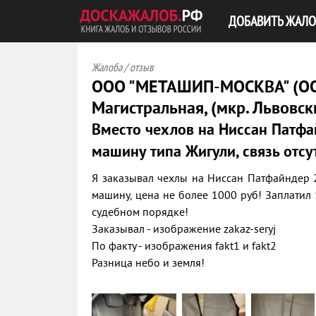
ДОБАВИТЬ ЖАЛО
Жалоба / отзыв
ООО "МЕТАШИП-МОСКВА" (ОО
Магистральная, (мкр. Львовски
Вместо чехлов на Ниссан Патф
машину типа Жигули, связь отсу
Я заказывал чехлы на Ниссан Патфайндер 
машину, цена не более 1000 руб! Заплатил 
судебном порядке!
Заказывал - изображение zakaz-seryj
По факту - изображения fakt1 и fakt2
Разница небо и земля!