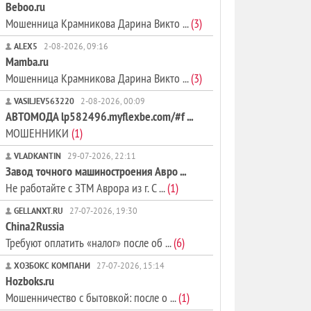
Beboo.ru
Мошенница Крамникова Дарина Викто ...
(3)
ALEX5
2-08-2026, 09:16
Mamba.ru
Мошенница Крамникова Дарина Викто ...
(3)
VASILJEV563220
2-08-2026, 00:09
АВТОМОДА lp582496.myflexbe.com/#f ...
МОШЕННИКИ
(1)
VLADKANTIN
29-07-2026, 22:11
Завод точного машиностроения Авро ...
Не работайте с ЗТМ Аврора из г. С ...
(1)
GELLANXT.RU
27-07-2026, 19:30
China2Russia
Требуют оплатить «налог» после об ...
(6)
ХОЗБОКС КОМПАНИ
27-07-2026, 15:14
Hozboks.ru
Мошенничество с бытовкой: после о ...
(1)