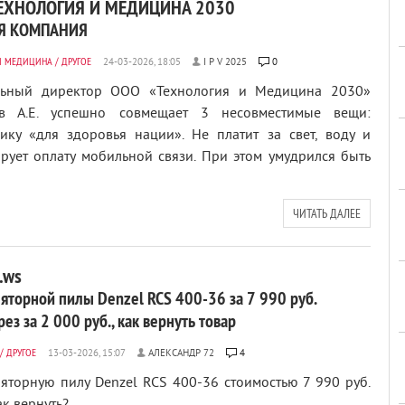
ЕХНОЛОГИЯ И МЕДИЦИНА 2030
Я КОМПАНИЯ
И МЕДИЦИНА
/
ДРУГОЕ
I P V 2025
0
льный директор ООО «Технология и Медицина 2030»
в А.Е. успешно совмещает 3 несовместимые вещи:
ку «для здоровья нации». Не платит за свет, воду и
рует оплату мобильной связи. При этом умудрился быть
ЧИТАТЬ ДАЛЕЕ
a.ws
яторной пилы Denzel RCS 400-36 за 7 990 руб.
ез за 2 000 руб., как вернуть товар
/
ДРУГОЕ
АЛЕКСАНДР 72
4
ляторную пилу Denzel RCS 400-36 стоимостью 7 990 руб.