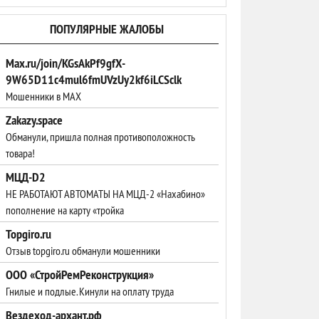
ПОПУЛЯРНЫЕ ЖАЛОБЫ
Max.ru/join/KGsAkPf9gfX-
9W65D11c4mul6fmUVzUy2kf6iLCSclk
Мошенники в МАХ
Zakazy.space
Обманули, пришла полная противоположность
товара!
МЦД-D2
НЕ РАБОТАЮТ АВТОМАТЫ НА МЦД-2 «Нахабино»
пополнение на карту «тройка
Topgiro.ru
Отзыв topgiro.ru обманули мошенники
ООО «СтройРемРеконструкция»
Гнилые и подлые. Кинули на оплату труда
Вездеход-архант.рф