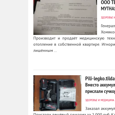
ООО Т
МУТНА
ЗДОРОВЬЕ 
Генера
Хомяко
Производит и продаёт медицинскую техни
0
отопление в собственной квартире. Игнори
лишённым ...
Pili-legko.tild
Вместо аккумул
прислали сучкор
ЗДОРОВЬЕ И МЕДИЦИНА
Заказал аккуму