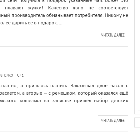
ой сети получила в подарок указанные чаи. Боже! Это
 плавают жучки! Качество явно не соответствует
нный производитель обманывает потребителя. Никому не
лее дарить ее в подарок. ...
ЧИТАТЬ ДАЛЕЕ
USHENKO
1
сплатно, а пришлось платить. Заказывал двое часов с
раслетом, а вторые — с ремешком, который оказался ещё
ужского кошелька на запястье пришёл набор детских
ЧИТАТЬ ДАЛЕЕ