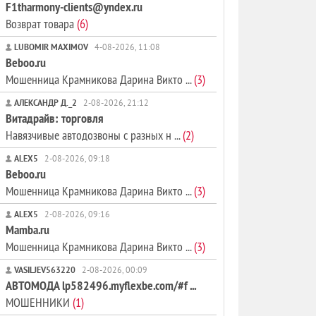
F1tharmony-clients@yndex.ru
Возврат товара
(6)
LUBOMIR MAXIMOV
4-08-2026, 11:08
Beboo.ru
Мошенница Крамникова Дарина Викто ...
(3)
АЛЕКСАНДР Д._2
2-08-2026, 21:12
Витадрайв: торговля
Навязчивые автодозвоны с разных н ...
(2)
ALEX5
2-08-2026, 09:18
Beboo.ru
Мошенница Крамникова Дарина Викто ...
(3)
ALEX5
2-08-2026, 09:16
Mamba.ru
Мошенница Крамникова Дарина Викто ...
(3)
VASILJEV563220
2-08-2026, 00:09
АВТОМОДА lp582496.myflexbe.com/#f ...
МОШЕННИКИ
(1)