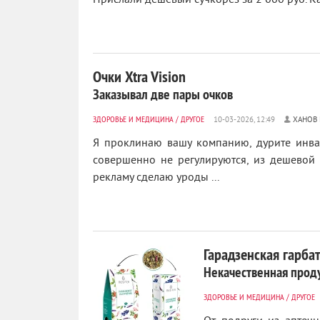
Прислали дешёвый сучкорез за 2 000 руб. Как
4
Очки Xtra Vision
Заказывал две пары очков
ЗДОРОВЬЕ И МЕДИЦИНА
/
ДРУГОЕ
ХАНОВ
Я проклинаю вашу компанию, дурите инва
совершенно не регулируются, из дешевой 
рекламу сделаю уроды ...
Гарадзенская гарба
Некачественная прод
ЗДОРОВЬЕ И МЕДИЦИНА
/
ДРУГОЕ