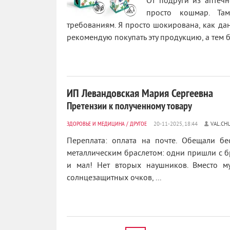
От подруги из аптечн
просто кошмар. Там
требованиям. Я просто шокирована, как да
0
рекомендую покупать эту продукцию, а тем бо
ИП Левандовская Мария Сергеевна
Претензии к полученному товару
ЗДОРОВЬЕ И МЕДИЦИНА
/
ДРУГОЕ
VAL.CH
Переплата: оплата на почте. Обещали бе
металлическим браслетом: одни пришли с б
и мал! Нет вторых наушников. Вместо м
солнцезащитных очков, ...