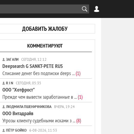
ДОБАВИТЬ ЖАЛОБУ
КОММЕНТИРУЮТ
ЗАГ АЛИ
СЕГОДНЯ, 12:12
Deepsearch G SANKT-PETE RUS
Списание денег без подписки deeps ...
(1)
R I N
СЕГОДНЯ, 05:35
ООО "Хотфрост"
Прежде чем вывести заработанные в ...
(1)
ЛЮДМИЛА ПШЕНИЧНИКОВА
ВЧЕРА, 19:24
ООО Витадрайв
Угрозы клиенту судебными исками з ...
(8)
ПЁТР БОЙКО
6-08-2026, 11:53