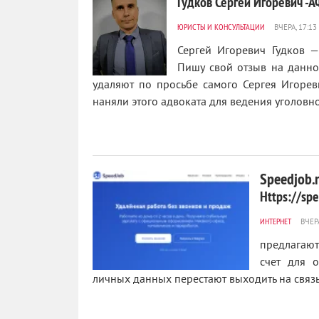
Гудков Сергей Игоревич -
ЮРИСТЫ И КОНСУЛЬТАЦИИ
Сергей Игоревич Гудков 
Пишу свой отзыв на данном
удаляют по просьбе самого Сергея Игорев
0
наняли этого адвоката для ведения уголовног
Speedjob.
Https://sp
ИНТЕРНЕТ
предлагают
счет для 
личных данных перестают выходить на связь 
0