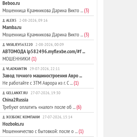
Beboo.ru
Мошенница Крамникова Дарина Викто ...
(3)
ALEX5
2-08-2026, 09:16
Mamba.ru
Мошенница Крамникова Дарина Викто ...
(3)
VASILJEV563220
2-08-2026, 00:09
АВТОМОДА lp582496.myflexbe.com/#f ...
МОШЕННИКИ
(1)
VLADKANTIN
29-07-2026, 22:11
Завод точного машиностроения Авро ...
Не работайте с ЗТМ Аврора из г. С ...
(1)
GELLANXT.RU
27-07-2026, 19:30
China2Russia
Требуют оплатить «налог» после об ...
(6)
ХОЗБОКС КОМПАНИ
27-07-2026, 15:14
Hozboks.ru
Мошенничество с бытовкой: после о ...
(1)