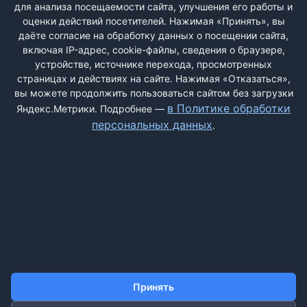
для анализа посещаемости сайта, улучшения его работы и
РЕГИСТРАЦИЯ
оценки действий посетителей. Нажимая «Принять», вы
даёте согласие на обработку данных о посещении сайта,
включая IP-адрес, cookie-файлы, сведения о браузере,
Быстрая регистрация
через соцсети:
устройстве, источнике перехода, просмотренных
страницах и действиях на сайте. Нажимая «Отказаться»,
вы можете продолжить пользоваться сайтом без загрузки
в Политике обработки
Яндекс.Метрики. Подробнее —
персональных данных
.
ДОБАВИТЬ ЖАЛОБУ
КОНТАКТЫ
О НАС
ПОИСК
ПРАВИЛА САЙТА
ПОЛИТИКА ОБРАБОТКИ ПЕРСОНАЛЬНЫХ ДАННЫХ
Принять