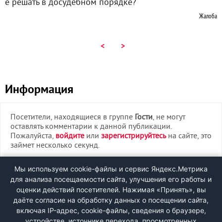
е решать в досудебном порядке?
Жалоба
<
>
Информация
Посетители, находящиеся в группе
Гости
, не могут
оставлять комментарии к данной публикации.
Пожалуйста,
войдите
или
зарегистрируйтесь
на сайте, это
займет несколько секунд.
ВХОД
Мы используем cookie-файлы и сервис Яндекс.Метрика
для анализа посещаемости сайта, улучшения его работы и
РЕГИСТРАЦИЯ
оценки действий посетителей. Нажимая «Принять», вы
даёте согласие на обработку данных о посещении сайта,
включая IP-адрес, cookie-файлы, сведения о браузере,
Быстрая регистрация
через соцсети:
устройстве, источнике перехода, просмотренных