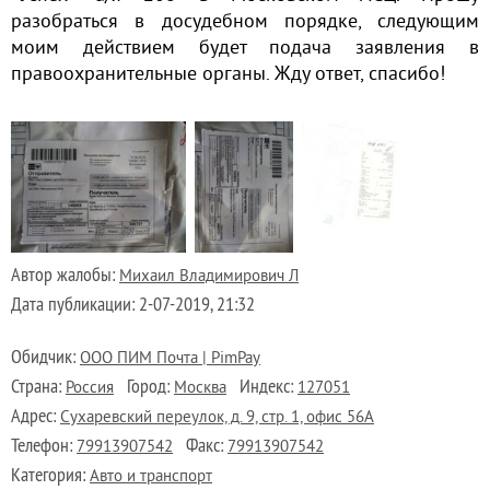
разобраться в досудебном порядке, следующим
моим действием будет подача заявления в
правоохранительные органы. Жду ответ, спасибо!
Автор жалобы:
Михаил Владимирович Л
Дата публикации:
2-07-2019, 21:32
Обидчик:
ООО ПИМ Почта | PimPay
Страна:
Город:
Индекс:
Россия
Москва
127051
Адрес:
Сухаревский переулок, д. 9, стр. 1, офис 56А
Телефон:
Факс:
79913907542
79913907542
Категория:
Авто и транспорт