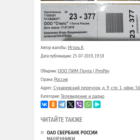
Автор жалобы:
Игорь.К
Дата публикации:
25-07-2019, 19:18
Обидчик:
ООО ПИМ Почта | PimPay
Страна:
Россия
Адрес:
Сухаревский переулок, д. 9, стр. 1, офис 5
Категория:
Телевидение и радио
ЧИТАЙТЕ ТАКЖЕ
ОАО СБЕРБАНК РОССИИ
МАШЕННИКИ