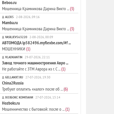
Beboo.ru
Мошенница Крамникова Дарина Викто ...
(3)
ALEX5
2-08-2026, 09:16
Mamba.ru
Мошенница Крамникова Дарина Викто ...
(3)
VASILJEV563220
2-08-2026, 00:09
АВТОМОДА lp582496.myflexbe.com/#f ...
МОШЕННИКИ
(1)
VLADKANTIN
29-07-2026, 22:11
Завод точного машиностроения Авро ...
Не работайте с ЗТМ Аврора из г. С ...
(1)
GELLANXT.RU
27-07-2026, 19:30
China2Russia
Требуют оплатить «налог» после об ...
(6)
ХОЗБОКС КОМПАНИ
27-07-2026, 15:14
Hozboks.ru
Мошенничество с бытовкой: после о ...
(1)