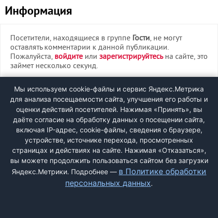
Информация
Посетители, находящиеся в группе
Гости
, не могут
оставлять комментарии к данной публикации.
Пожалуйста,
войдите
или
зарегистрируйтесь
на сайте, это
займет несколько секунд.
ВХОД
Мы используем cookie-файлы и сервис Яндекс.Метрика
для анализа посещаемости сайта, улучшения его работы и
РЕГИСТРАЦИЯ
оценки действий посетителей. Нажимая «Принять», вы
даёте согласие на обработку данных о посещении сайта,
включая IP-адрес, cookie-файлы, сведения о браузере,
Быстрая регистрация
через соцсети:
устройстве, источнике перехода, просмотренных
страницах и действиях на сайте. Нажимая «Отказаться»,
вы можете продолжить пользоваться сайтом без загрузки
в Политике обработки
Яндекс.Метрики. Подробнее —
персональных данных
.
ДОБАВИТЬ ЖАЛОБУ