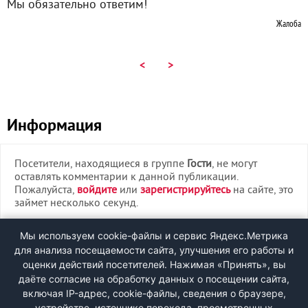
Мы обязательно ответим!
Жалоба
<
>
Информация
Посетители, находящиеся в группе
Гости
, не могут
оставлять комментарии к данной публикации.
Пожалуйста,
войдите
или
зарегистрируйтесь
на сайте, это
займет несколько секунд.
ВХОД
Мы используем cookie-файлы и сервис Яндекс.Метрика
для анализа посещаемости сайта, улучшения его работы и
РЕГИСТРАЦИЯ
оценки действий посетителей. Нажимая «Принять», вы
даёте согласие на обработку данных о посещении сайта,
включая IP-адрес, cookie-файлы, сведения о браузере,
Быстрая регистрация
через соцсети:
устройстве, источнике перехода, просмотренных