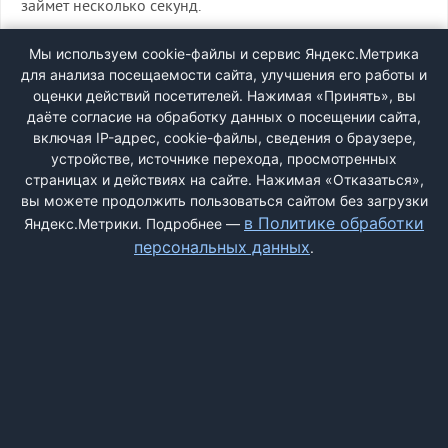
займет несколько секунд.
ВХОД
Мы используем cookie-файлы и сервис Яндекс.Метрика
для анализа посещаемости сайта, улучшения его работы и
РЕГИСТРАЦИЯ
оценки действий посетителей. Нажимая «Принять», вы
даёте согласие на обработку данных о посещении сайта,
включая IP-адрес, cookie-файлы, сведения о браузере,
Быстрая регистрация
через соцсети:
устройстве, источнике перехода, просмотренных
страницах и действиях на сайте. Нажимая «Отказаться»,
вы можете продолжить пользоваться сайтом без загрузки
в Политике обработки
Яндекс.Метрики. Подробнее —
персональных данных
.
ДОБАВИТЬ ЖАЛОБУ
КОНТАКТЫ
О НАС
ПОИСК
ПРАВИЛА САЙТА