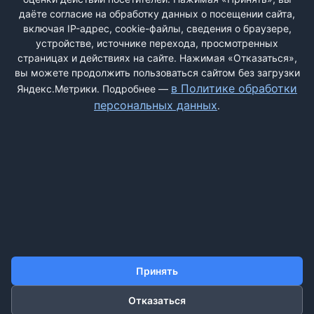
даёте согласие на обработку данных о посещении сайта,
включая IP-адрес, cookie-файлы, сведения о браузере,
Быстрая регистрация
через соцсети:
устройстве, источнике перехода, просмотренных
страницах и действиях на сайте. Нажимая «Отказаться»,
вы можете продолжить пользоваться сайтом без загрузки
в Политике обработки
Яндекс.Метрики. Подробнее —
персональных данных
.
ДОБАВИТЬ ЖАЛОБУ
КОНТАКТЫ
О НАС
ПОИСК
ПРАВИЛА САЙТА
ПОЛИТИКА ОБРАБОТКИ ПЕРСОНАЛЬНЫХ ДАННЫХ
Принять
Отказаться
©2011-2026 ДОСКАЖАЛОБ.РФ