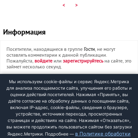
<
>
Информация
Посетители, находящиеся в группе
Гости
, не могут
оставлять комментарии к данной публикации.
Пожалуйста,
войдите
или
зарегистрируйтесь
на сайте, это
займет несколько секунд.
ВХОД
Мы используем cookie-файлы и сервис Яндекс.Метрика
для анализа посещаемости сайта, улучшения его работы и
РЕГИСТРАЦИЯ
оценки действий посетителей. Нажимая «Принять», вы
даёте согласие на обработку данных о посещении сайта,
включая IP-адрес, cookie-файлы, сведения о браузере,
Быстрая регистрация
через соцсети:
устройстве, источнике перехода, просмотренных
страницах и действиях на сайте. Нажимая «Отказаться»,
вы можете продолжить пользоваться сайтом без загрузки
в Политике обработки
Яндекс.Метрики. Подробнее —