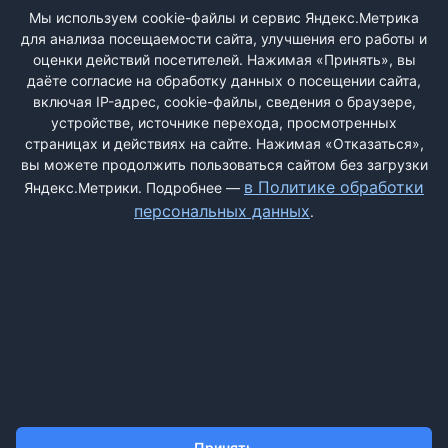
ВХОД
Мы используем cookie-файлы и сервис Яндекс.Метрика
для анализа посещаемости сайта, улучшения его работы и
РЕГИСТРАЦИЯ
оценки действий посетителей. Нажимая «Принять», вы
даёте согласие на обработку данных о посещении сайта,
включая IP-адрес, cookie-файлы, сведения о браузере,
Быстрая регистрация
через соцсети:
устройстве, источнике перехода, просмотренных
страницах и действиях на сайте. Нажимая «Отказаться»,
вы можете продолжить пользоваться сайтом без загрузки
в Политике обработки
Яндекс.Метрики. Подробнее —
персональных данных
.
ДОБАВИТЬ ЖАЛОБУ
КОНТАКТЫ
О НАС
ПОИСК
ПРАВИЛА САЙТА
ПОЛИТИКА ОБРАБОТКИ ПЕРСОНАЛЬНЫХ ДАННЫХ
Принять