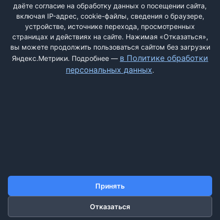
даёте согласие на обработку данных о посещении сайта,
включая IP-адрес, cookie-файлы, сведения о браузере,
Быстрая регистрация
через соцсети:
устройстве, источнике перехода, просмотренных
страницах и действиях на сайте. Нажимая «Отказаться»,
вы можете продолжить пользоваться сайтом без загрузки
в Политике обработки
Яндекс.Метрики. Подробнее —
персональных данных
.
ДОБАВИТЬ ЖАЛОБУ
КОНТАКТЫ
О НАС
ПОИСК
ПРАВИЛА САЙТА
ПОЛИТИКА ОБРАБОТКИ ПЕРСОНАЛЬНЫХ ДАННЫХ
Принять
Отказаться
©2011-2026 ДОСКАЖАЛОБ.РФ