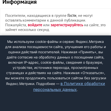
Информация
Посетители, находящиеся в группе
Гости
, не могут
оставлять комментарии к данной публикации.
Пожалуйста,
войдите
или
зарегистрируйтесь
на сайте, это
займет несколько секунд.
ВХОД
Мы используем cookie-файлы и сервис Яндекс.Метрика
для анализа посещаемости сайта, улучшения его работы и
РЕГИСТРАЦИЯ
оценки действий посетителей. Нажимая «Принять», вы
даёте согласие на обработку данных о посещении сайта,
включая IP-адрес, cookie-файлы, сведения о браузере,
Быстрая регистрация
через соцсети:
устройстве, источнике перехода, просмотренных
страницах и действиях на сайте. Нажимая «Отказаться»,
вы можете продолжить пользоваться сайтом без загрузки
в Политике обработки
Яндекс.Метрики. Подробнее —
персональных данных
.
ДОБАВИТЬ ЖАЛОБУ