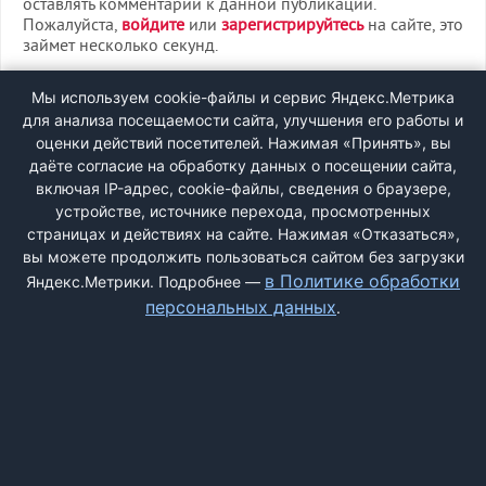
оставлять комментарии к данной публикации.
Пожалуйста,
войдите
или
зарегистрируйтесь
на сайте, это
займет несколько секунд.
ВХОД
Мы используем cookie-файлы и сервис Яндекс.Метрика
для анализа посещаемости сайта, улучшения его работы и
РЕГИСТРАЦИЯ
оценки действий посетителей. Нажимая «Принять», вы
даёте согласие на обработку данных о посещении сайта,
включая IP-адрес, cookie-файлы, сведения о браузере,
Быстрая регистрация
через соцсети:
устройстве, источнике перехода, просмотренных
страницах и действиях на сайте. Нажимая «Отказаться»,
вы можете продолжить пользоваться сайтом без загрузки
в Политике обработки
Яндекс.Метрики. Подробнее —
персональных данных
.
ДОБАВИТЬ ЖАЛОБУ
КОНТАКТЫ
О НАС
ПОИСК