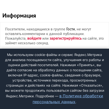
Информация
Посетители, находящиеся в группе
Гости
, не могут
оставлять комментарии к данной публикации.
Пожалуйста,
войдите
или
зарегистрируйтесь
на сайте, это
займет несколько секунд.
ВХОД
Мы используем cookie-файлы и сервис Яндекс.Метрика
для анализа посещаемости сайта, улучшения его работы и
РЕГИСТРАЦИЯ
оценки действий посетителей. Нажимая «Принять», вы
даёте согласие на обработку данных о посещении сайта,
включая IP-адрес, cookie-файлы, сведения о браузере,
Быстрая регистрация
через соцсети:
устройстве, источнике перехода, просмотренных
страницах и действиях на сайте. Нажимая «Отказаться»,
вы можете продолжить пользоваться сайтом без загрузки
в Политике обработки
Яндекс.Метрики. Подробнее —
персональных данных
.