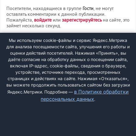
Посетители, находящиеся в группе
Гости
, не могут
оставлять комментарии к данной публикации.
Пожалуйста,
войдите
или
зарегистрируйтесь
на сайте, это
займет несколько секунд.
ВХОД
Мы используем cookie-файлы и сервис Яндекс.Метрика
для анализа посещаемости сайта, улучшения его работы и
РЕГИСТРАЦИЯ
оценки действий посетителей. Нажимая «Принять», вы
даёте согласие на обработку данных о посещении сайта,
включая IP-адрес, cookie-файлы, сведения о браузере,
Быстрая регистрация
через соцсети:
устройстве, источнике перехода, просмотренных
страницах и действиях на сайте. Нажимая «Отказаться»,
вы можете продолжить пользоваться сайтом без загрузки
в Политике обработки
Яндекс.Метрики. Подробнее —
персональных данных
.
ДОБАВИТЬ ЖАЛОБУ
КОНТАКТЫ