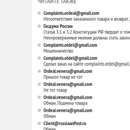
ЧИТАЙТЕ ТАКЖЕ
Complaints.ordeal@gmail.com
Несоответствие заказанного товара и возврат
Госдума России
Статья 3.1 и 3.2 Конституции РФ твердит о то
Неопровержимые мнения должны стать зако
Complaints.otdel@gmail.com
Мошенничество
Complaints.otdel@gmail.com
Сделал заказ на сайте complaints.otdel@gmail
Ordeal.venera@gmail.com
Пришол товар не тот
Ordeal.venera@gmail.com
Не тот товар
Ordeal.venera@gmail.com
Обман. Подмена товара
Ordeal.venera@gmail.com
Обман
Client@russiaanPost.ru
Обман