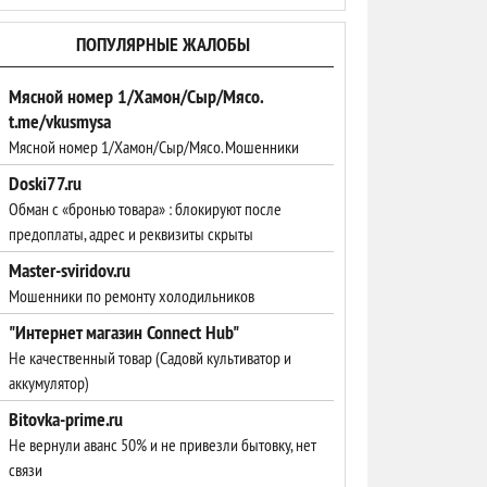
ПОПУЛЯРНЫЕ ЖАЛОБЫ
Мясной номер 1/Хамон/Сыр/Мясо.
t.me/vkusmysa
Мясной номер 1/Хамон/Сыр/Мясо. Мошенники
Doski77.ru
Обман с «бронью товара» : блокируют после
предоплаты, адрес и реквизиты скрыты
Master-sviridov.ru
Мошенники по ремонту холодильников
"Интернет магазин Connect Hub"
Не качественный товар (Садовй культиватор и
аккумулятор)
Bitovka-prime.ru
Не вернули аванс 50% и не привезли бытовку, нет
связи