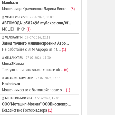
Mamba.ru
Мошенница Крамникова Дарина Викто ...
(3)
VASILJEV563220
2-08-2026, 00:09
АВТОМОДА lp582496.myflexbe.com/#f ...
МОШЕННИКИ
(1)
VLADKANTIN
29-07-2026, 22:11
Завод точного машиностроения Авро ...
Не работайте с ЗТМ Аврора из г. С ...
(1)
GELLANXT.RU
27-07-2026, 19:30
China2Russia
Требуют оплатить «налог» после об ...
(6)
ХОЗБОКС КОМПАНИ
27-07-2026, 15:14
Hozboks.ru
Мошенничество с бытовкой: после о ...
(1)
МЕТАШИП-МОСКВА
27-07-2026, 15:05
ООО"Меташип-Москва" ОООБиоспектр ...
Бездействие Ростехнадзора
(1)