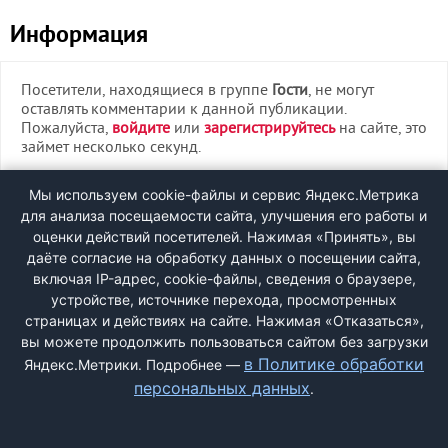
Информация
Посетители, находящиеся в группе
Гости
, не могут
оставлять комментарии к данной публикации.
Пожалуйста,
войдите
или
зарегистрируйтесь
на сайте, это
займет несколько секунд.
ВХОД
Мы используем cookie-файлы и сервис Яндекс.Метрика
для анализа посещаемости сайта, улучшения его работы и
РЕГИСТРАЦИЯ
оценки действий посетителей. Нажимая «Принять», вы
даёте согласие на обработку данных о посещении сайта,
включая IP-адрес, cookie-файлы, сведения о браузере,
Быстрая регистрация
через соцсети:
устройстве, источнике перехода, просмотренных
страницах и действиях на сайте. Нажимая «Отказаться»,
вы можете продолжить пользоваться сайтом без загрузки
в Политике обработки
Яндекс.Метрики. Подробнее —
персональных данных
.
ДОБАВИТЬ ЖАЛОБУ