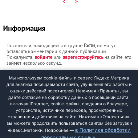
<
>
Информация
Посетители, находящиеся в группе
Гости
, не могут
оставлять комментарии к данной публикации.
Пожалуйста,
войдите
или
зарегистрируйтесь
на сайте, это
займет несколько секунд.
ВХОД
Мы используем cookie-файлы и сервис Яндекс.Метрика
для анализа посещаемости сайта, улучшения его работы и
РЕГИСТРАЦИЯ
оценки действий посетителей. Нажимая «Принять», вы
даёте согласие на обработку данных о посещении сайта,
включая IP-адрес, cookie-файлы, сведения о браузере,
Быстрая регистрация
через соцсети:
устройстве, источнике перехода, просмотренных
страницах и действиях на сайте. Нажимая «Отказаться»,
вы можете продолжить пользоваться сайтом без загрузки
в Политике обработки
Яндекс.Метрики. Подробнее —
персональных данных
.