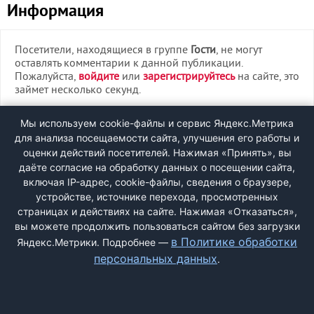
Информация
Посетители, находящиеся в группе
Гости
, не могут
оставлять комментарии к данной публикации.
Пожалуйста,
войдите
или
зарегистрируйтесь
на сайте, это
займет несколько секунд.
ВХОД
Мы используем cookie-файлы и сервис Яндекс.Метрика
для анализа посещаемости сайта, улучшения его работы и
РЕГИСТРАЦИЯ
оценки действий посетителей. Нажимая «Принять», вы
даёте согласие на обработку данных о посещении сайта,
включая IP-адрес, cookie-файлы, сведения о браузере,
Быстрая регистрация
через соцсети:
устройстве, источнике перехода, просмотренных
страницах и действиях на сайте. Нажимая «Отказаться»,
вы можете продолжить пользоваться сайтом без загрузки
в Политике обработки
Яндекс.Метрики. Подробнее —
персональных данных
.
ДОБАВИТЬ ЖАЛОБУ