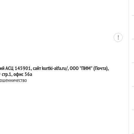
й АСЦ 145901, сайт kurtki-alfa.ru/, ООО "ПИМ" (Почта),
 стр.1, офис 56а
 мошенничество