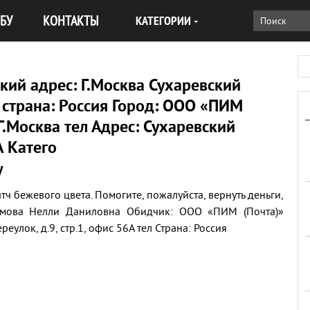
БУ
КОНТАКТЫ
КАТЕГОРИИ
ий адрес: Г.Москва Сухаревский
6А страна: Россия Город: ООО «ПИМ
Г.Москва тел Адрес: Сухаревский
А Катего
у
тч бежевого цвета. Помогите, пожалуйста, вернуть деньги,
ромова Нелли Даниловна Обидчик: ООО «ПИМ (Почта)»
еулок, д.9, стр.1, офис 56А тел Страна: Россия