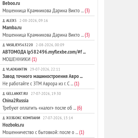
Beboo.ru
Мошенница Крамникова Дарина Викто ...
(3)
ALEX5
2-08-2026, 09:16
Mamba.ru
Мошенница Крамникова Дарина Викто ...
(3)
VASILJEV563220
2-08-2026, 00:09
АВТОМОДА lp582496.myflexbe.com/#f ...
МОШЕННИКИ
(1)
VLADKANTIN
29-07-2026, 22:11
Завод точного машиностроения Авро ...
Не работайте с ЗТМ Аврора из г. С ...
(1)
GELLANXT.RU
27-07-2026, 19:30
China2Russia
Требуют оплатить «налог» после об ...
(6)
ХОЗБОКС КОМПАНИ
27-07-2026, 15:14
Hozboks.ru
Мошенничество с бытовкой: после о ...
(1)