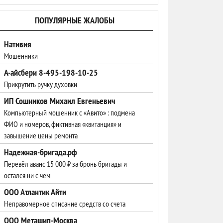
ПОПУЛЯРНЫЕ ЖАЛОБЫ
Нативия
Мошенники
А-айсбери 8-495-198-10-25
Прикрутить ручку духовки
ИП Сошников Михаил Евгеньевич
Компьютерный мошенник с «Авито» : подмена
ФИО и номеров, фиктивная «квитанция» и
завышение цены ремонта
Надежная-бригада.рф
Перевёл аванс 15 000 ₽ за бронь бригады и
остался ни с чем
ООО Атлантик Айти
Неправомерное списание средств со счета
ООО Меташип-Москва