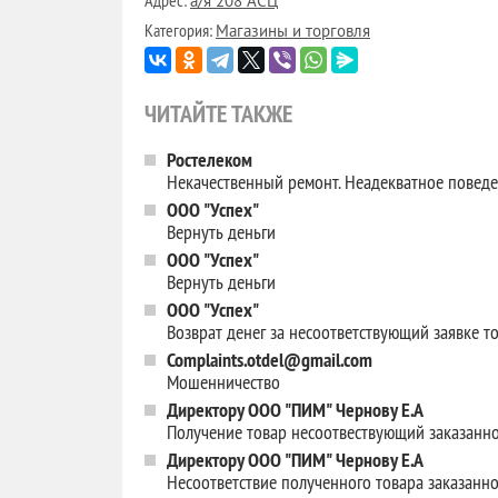
Адрес:
а/я 208 АСЦ
Категория:
Магазины и торговля
ЧИТАЙТЕ ТАКЖЕ
Ростелеком
Некачественный ремонт. Неадекватное повед
ООО "Успех"
Вернуть деньги
ООО "Успех"
Вернуть деньги
ООО "Успех"
Возврат денег за несоответствующий заявке т
Complaints.otdel@gmail.com
Мошенничество
Директору ООО "ПИМ" Чернову Е.А
Получение товар несоотвествующий заказанн
Директору ООО "ПИМ" Чернову Е.А
Несоответствие полученного товара заказанн