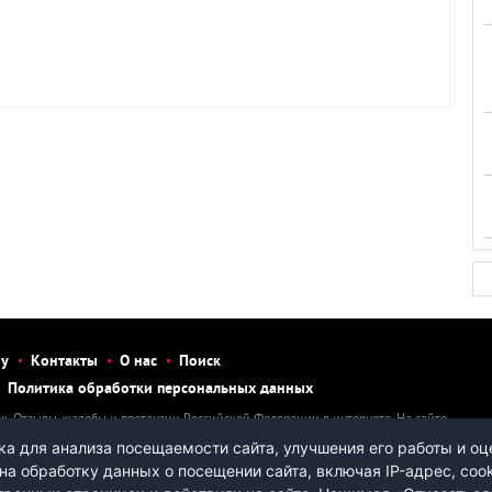
бу
Контакты
О нас
Поиск
Политика обработки персональных данных
к. Отзывы, жалобы и претензии Российской Федерации в интернете. На сайте
тзыв, рассказать о нарушении, написать претензию или жалобу на человека
а для анализа посещаемости сайта, улучшения его работы и оц
ы.
на обработку данных о посещении сайта, включая IP-адрес, coo