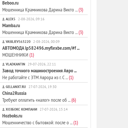
Beboo.ru
Мошенница Крамникова Дарина Викто ...
(3)
ALEX5
2-08-2026, 09:16
Mamba.ru
Мошенница Крамникова Дарина Викто ...
(3)
VASILJEV563220
2-08-2026, 00:09
АВТОМОДА lp582496.myflexbe.com/#f ...
МОШЕННИКИ
(1)
VLADKANTIN
29-07-2026, 22:11
Завод точного машиностроения Авро ...
Не работайте с ЗТМ Аврора из г. С ...
(1)
GELLANXT.RU
27-07-2026, 19:30
China2Russia
Требуют оплатить «налог» после об ...
(6)
ХОЗБОКС КОМПАНИ
27-07-2026, 15:14
Hozboks.ru
Мошенничество с бытовкой: после о ...
(1)