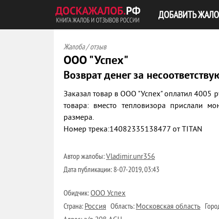
ДОБАВИТЬ ЖАЛО
Жалоба / отзыв
ООО "Успех"
Возврат денег за несоответству
Заказал товар в ООО "Успех" оплатил 4005 
товара: вместо тепловизора прислали мо
размера.
Номер трека:14082335138477 от TITAN
Автор жалобы:
Vladimir.unr356
Дата публикации:
8-07-2019, 03:43
Обидчик:
ООО Успех
Страна:
Область:
Горо
Россия
Московская область