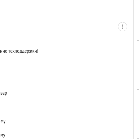
ение техподдержки!
овар
ому
ому