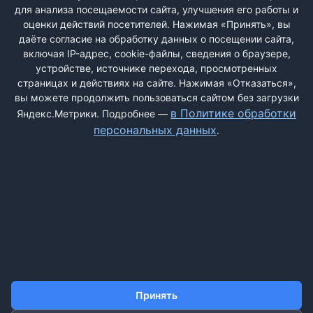
для анализа посещаемости сайта, улучшения его работы и
РЕГИСТРАЦИЯ
оценки действий посетителей. Нажимая «Принять», вы
даёте согласие на обработку данных о посещении сайта,
включая IP-адрес, cookie-файлы, сведения о браузере,
Быстрая регистрация
через соцсети:
устройстве, источнике перехода, просмотренных
страницах и действиях на сайте. Нажимая «Отказаться»,
вы можете продолжить пользоваться сайтом без загрузки
в Политике обработки
Яндекс.Метрики. Подробнее —
персональных данных
.
ДОБАВИТЬ ЖАЛОБУ
КОНТАКТЫ
О НАС
ПОИСК
ПРАВИЛА САЙТА
ПОЛИТИКА ОБРАБОТКИ ПЕРСОНАЛЬНЫХ ДАННЫХ
Принять