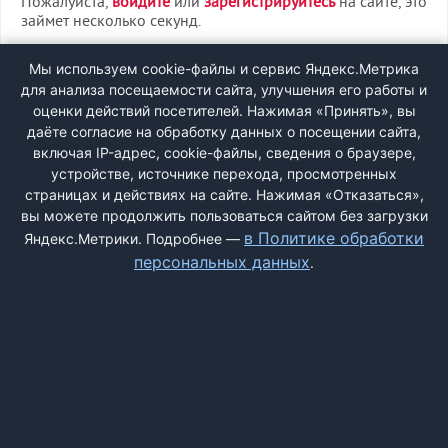
Пожалуйста,
войдите
или
зарегистрируйтесь
на сайте, это
займет несколько секунд.
ВХОД
Мы используем cookie-файлы и сервис Яндекс.Метрика
для анализа посещаемости сайта, улучшения его работы и
РЕГИСТРАЦИЯ
оценки действий посетителей. Нажимая «Принять», вы
даёте согласие на обработку данных о посещении сайта,
включая IP-адрес, cookie-файлы, сведения о браузере,
Быстрая регистрация
через соцсети:
устройстве, источнике перехода, просмотренных
страницах и действиях на сайте. Нажимая «Отказаться»,
вы можете продолжить пользоваться сайтом без загрузки
в Политике обработки
Яндекс.Метрики. Подробнее —
персональных данных
.
ДОБАВИТЬ ЖАЛОБУ
КОНТАКТЫ
О НАС
ПОИСК