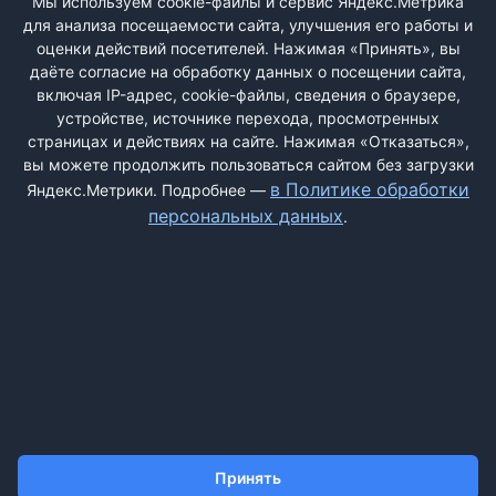
Мы используем cookie-файлы и сервис Яндекс.Метрика
для анализа посещаемости сайта, улучшения его работы и
РЕГИСТРАЦИЯ
оценки действий посетителей. Нажимая «Принять», вы
даёте согласие на обработку данных о посещении сайта,
включая IP-адрес, cookie-файлы, сведения о браузере,
Быстрая регистрация
через соцсети:
устройстве, источнике перехода, просмотренных
страницах и действиях на сайте. Нажимая «Отказаться»,
вы можете продолжить пользоваться сайтом без загрузки
в Политике обработки
Яндекс.Метрики. Подробнее —
персональных данных
.
ДОБАВИТЬ ЖАЛОБУ
КОНТАКТЫ
О НАС
ПОИСК
ПРАВИЛА САЙТА
ПОЛИТИКА ОБРАБОТКИ ПЕРСОНАЛЬНЫХ ДАННЫХ
Принять