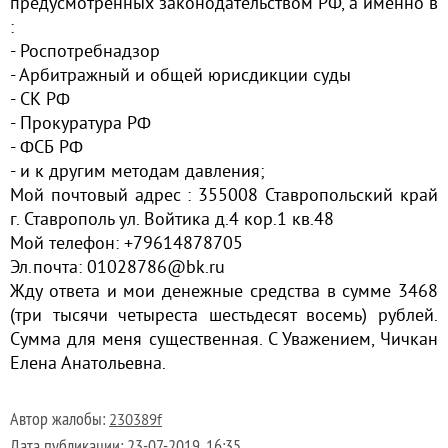
предусмотренных законодательством РФ, а именно в
:
- Роспотребнадзор
- Арбитражный и общей юрисдикции суды
- СК РФ
- Прокуратура РФ
- ФСБ РФ
- и к другим методам давления;
Мой почтовый адрес : 355008 Ставропольский край
г. Ставрополь ул. Войтика д.4 кор.1 кв.48
Мой телефон: +79614878705
Эл.почта: 01028786@bk.ru
Жду ответа и мои денежные средства в сумме 3468
(три тысячи четыреста шестьдесят восемь) рублей.
Сумма для меня существенная. С Уважением, Чичкан
Елена Анатольевна.
Автор жалобы:
230389f
Дата публикации:
23-07-2019, 16:35