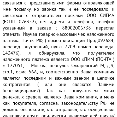
связаться с представителями фирмы отправляющей
мне посылку, но звонка так и не последовало, и
связаться с отправителем посылки ООО СИГМА
(ЕСПП 026352), нет адреса и телефона, телефон
указанный в заказе : 88002006738 перестал
отвечать. Изучая товарно-кассовый чек наложенного
платежа Почты РФ, ( номер квитанции Прод092684,
перевод: внутренний, пункт 7209 номер перевода:
143476), я обнаружила, что получателем
наложенного платежа является ООО «ПИМ (ПОЧТА )
» 127051, г. Москва, переулок Сухаревский М, д.9,
стр.1, офис 56А, и, соответственно Ваша компания
является последним и важным звеном в цепочке
контрагентов. ( или они являются Вашими
бенефициарами?). Так как получателем моих
денежных средств является Ваша компания, а меня
как покупателя, согласна, законодательству РФ не
должно беспокоить, кто отправлял, кто осуществлял
упаковку и други юридически значимые действия и/