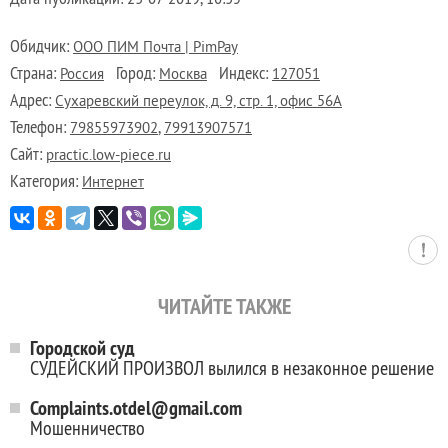
Обидчик:
ООО ПИМ Почта | PimPay
Страна:
Город:
Индекс:
Россия
Москва
127051
Адрес:
Сухаревский переулок, д. 9, стр. 1, офис 56А
Телефон:
,
79855973902
79913907571
Сайт:
practic.low-piece.ru
Категория:
Интернет
ЧИТАЙТЕ ТАКЖЕ
Городской суд
СУДЕЙСКИЙ ПРОИЗВОЛ вылился в незаконное решение
Complaints.otdel@gmail.com
Мошенничество