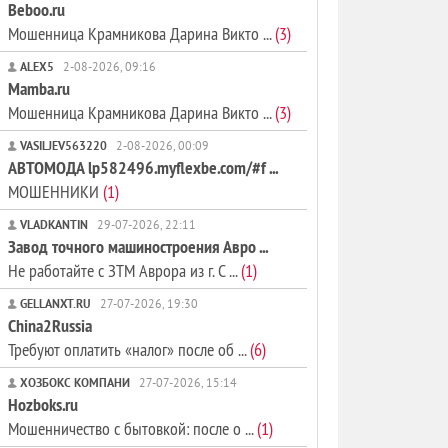
Beboo.ru
Мошенница Крамникова Дарина Викто ...
(3)
ALEX5
2-08-2026, 09:16
Mamba.ru
Мошенница Крамникова Дарина Викто ...
(3)
VASILJEV563220
2-08-2026, 00:09
АВТОМОДА lp582496.myflexbe.com/#f ...
МОШЕННИКИ
(1)
VLADKANTIN
29-07-2026, 22:11
Завод точного машиностроения Авро ...
Не работайте с ЗТМ Аврора из г. С ...
(1)
GELLANXT.RU
27-07-2026, 19:30
China2Russia
Требуют оплатить «налог» после об ...
(6)
ХОЗБОКС КОМПАНИ
27-07-2026, 15:14
Hozboks.ru
Мошенничество с бытовкой: после о ...
(1)