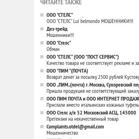
ЧИТАЙТЕ ТАКЖЕ
ООО "СТЕЛС"
ООО "СТЕЛС" Lui belmondo МОШЕННИКИ!!!
Дез-трейд
Мошенники!!!
ООО "Стелс"
Обман
ООО "СТЕЛС" (ООО "ПОСТ СЕРВИС")
Качество товара не соответствует рекламе и з
ООО "ПИМ "(ПОЧТА)
Возврат денег за посылку 2500 рублей Кустов
ООО ..ПИМ..(почта) г. Москва, Сухоревский п
Пришла продукция не соответствующий заказу
ООО ПИМ ПОЧТА и ООО ИНТЕРНЕТ ПРОДА
Прислали вместо итальянских кожаных туфель
ООО Стелс а/я 52 Московский АСЦ, 145000
Претензия на некачественный товар
Complaints.otdel@gmail.com
Мошенничество