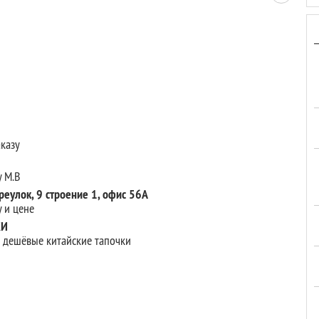
аказу
у М.В
ереулок, 9 строение 1, офис 56А
 и цене
ЖИ
 дешёвые китайские тапочки