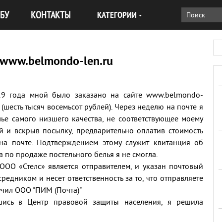
БУ
КОНТАКТЫ
КАТЕГОРИИ
 www.belmondo-len.ru
019 года мной было заказано на сайте www.belmondo-
0 (шесть тысяч восемьсот рублей). Через неделю на почте я
лье самого низшего качества, не соответствующее моему
ой и вскрыв посылку, предварительно оплатив стоимость
 на почте. Подтверждением этому служит квитанция об
а по продаже постельного белья я не смогла.
ООО «Стелс» является отправителем, и указан почтовый
редником и несет ответственность за то, что отправляете
учил ООО "ПИМ (Почта)"
шись в Центр правовой защиты населения, я решила