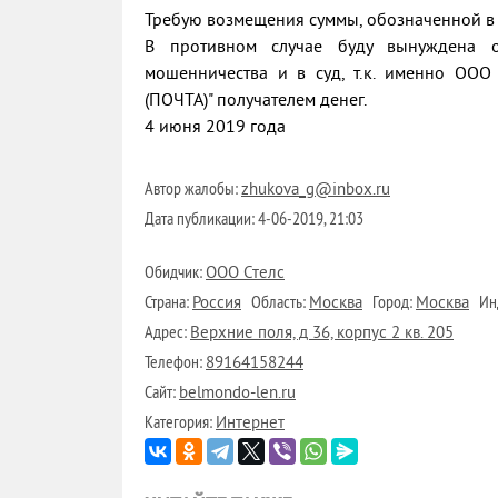
Требую возмещения суммы, обозначенной в 
В противном случае буду вынуждена о
мошенничества и в суд, т.к. именно ООО
(ПОЧТА)" получателем денег.
4 июня 2019 года
Автор жалобы:
zhukova_g@inbox.ru
Дата публикации:
4-06-2019, 21:03
Обидчик:
ООО Стелс
Страна:
Область:
Город:
Инд
Россия
Москва
Москва
Адрес:
Верхние поля, д 36, корпус 2 кв. 205
Телефон:
89164158244
Сайт:
belmondo-len.ru
Категория:
Интернет