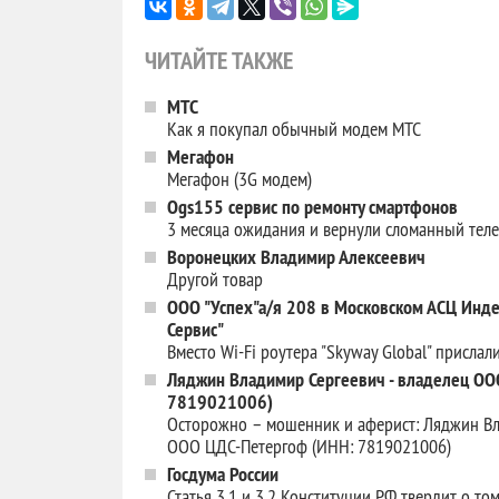
ЧИТАЙТЕ ТАКЖЕ
МТС
Как я покупал обычный модем МТС
Мегафон
Мегафон (3G модем)
Ogs155 сервис по ремонту смартфонов
3 месяца ожидания и вернули сломанный тел
Воронецких Владимир Алексеевич
Другой товар
ООО "Успех"а/я 208 в Московском АСЦ Инде
Сервис"
Вместо Wi-Fi роутера "Skyway Global" прислал
Ляджин Владимир Сергеевич - владелец ОО
7819021006)
Осторожно – мошенник и аферист: Ляджин Вл
ООО ЦДС-Петергоф (ИНН: 7819021006)
Госдума России
Статья 3.1 и 3.2 Конституции РФ твердит о то