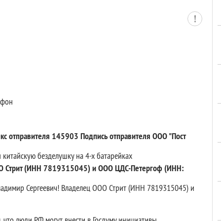
ефон
кс отправителя 145903 Подпись отправителя ООО "Пост
и китайскую безделушку на 4-х батарейках
О Стрит (ИНН 7819315045) и ООО ЦДС-Петергоф (ИНН:
адимир Сергеевич! Владелец ООО Стрит (ИНН 7819315045) и
м, что люди РФ могут внести в Госдуму инициативы.