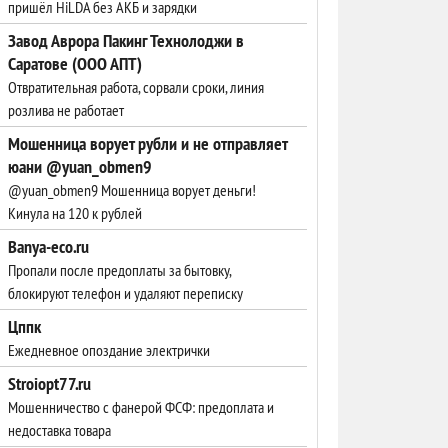
пришёл HiLDA без АКБ и зарядки
Завод Аврора Пакинг Технолоджи в
Саратове (ООО АПТ)
Отвратительная работа, сорвали сроки, линия
розлива не работает
Мошенница ворует рубли и не отправляет
юани @yuan_obmen9
@yuan_obmen9 Мошенница ворует деньги!
Кинула на 120 к рублей
Banya-eco.ru
Пропали после предоплаты за бытовку,
блокируют телефон и удаляют переписку
Цппк
Ежедневное опоздание электрички
Stroiopt77.ru
Мошенничество с фанерой ФСФ: предоплата и
недоставка товара