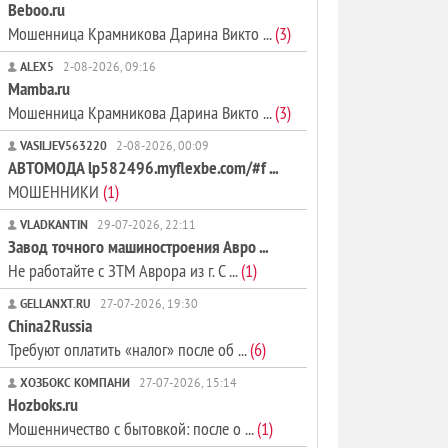
Beboo.ru
Мошенница Крамникова Дарина Викто ...
(3)
ALEX5
2-08-2026, 09:16
Mamba.ru
Мошенница Крамникова Дарина Викто ...
(3)
VASILJEV563220
2-08-2026, 00:09
АВТОМОДА lp582496.myflexbe.com/#f ...
МОШЕННИКИ
(1)
VLADKANTIN
29-07-2026, 22:11
Завод точного машиностроения Авро ...
Не работайте с ЗТМ Аврора из г. С ...
(1)
GELLANXT.RU
27-07-2026, 19:30
China2Russia
Требуют оплатить «налог» после об ...
(6)
ХОЗБОКС КОМПАНИ
27-07-2026, 15:14
Hozboks.ru
Мошенничество с бытовкой: после о ...
(1)