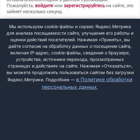
оставлять комментарии к данной публикации.
Пожалуйста,
войдите
или
зарегистрируйтесь
на сайте, это
займет несколько секунд.
ВХОД
Мы используем cookie-файлы и сервис Яндекс.Метрика
для анализа посещаемости сайта, улучшения его работы и
РЕГИСТРАЦИЯ
оценки действий посетителей. Нажимая «Принять», вы
даёте согласие на обработку данных о посещении сайта,
включая IP-адрес, cookie-файлы, сведения о браузере,
Быстрая регистрация
через соцсети:
устройстве, источнике перехода, просмотренных
страницах и действиях на сайте. Нажимая «Отказаться»,
вы можете продолжить пользоваться сайтом без загрузки
в Политике обработки
Яндекс.Метрики. Подробнее —
персональных данных
.
ДОБАВИТЬ ЖАЛОБУ
КОНТАКТЫ
О НАС
ПОИСК