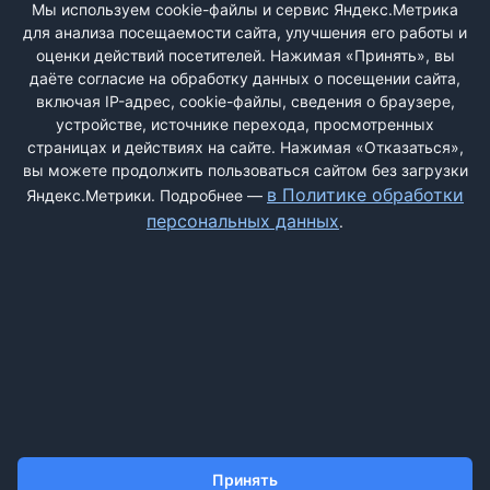
ВХОД
Мы используем cookie-файлы и сервис Яндекс.Метрика
для анализа посещаемости сайта, улучшения его работы и
РЕГИСТРАЦИЯ
оценки действий посетителей. Нажимая «Принять», вы
даёте согласие на обработку данных о посещении сайта,
включая IP-адрес, cookie-файлы, сведения о браузере,
Быстрая регистрация
через соцсети:
устройстве, источнике перехода, просмотренных
страницах и действиях на сайте. Нажимая «Отказаться»,
вы можете продолжить пользоваться сайтом без загрузки
в Политике обработки
Яндекс.Метрики. Подробнее —
персональных данных
.
ДОБАВИТЬ ЖАЛОБУ
КОНТАКТЫ
О НАС
ПОИСК
ПРАВИЛА САЙТА
ПОЛИТИКА ОБРАБОТКИ ПЕРСОНАЛЬНЫХ ДАННЫХ
Принять