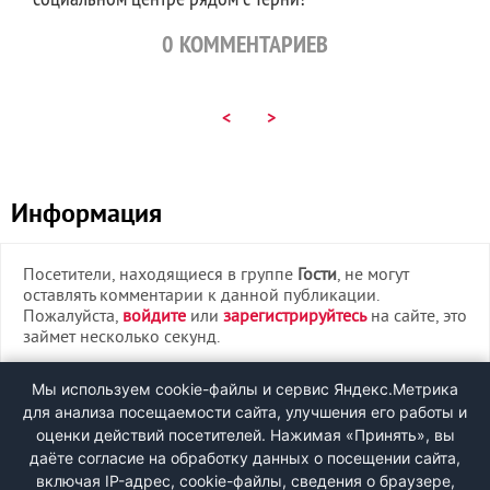
0
КОММЕНТАРИЕВ
<
>
Информация
Посетители, находящиеся в группе
Гости
, не могут
оставлять комментарии к данной публикации.
Пожалуйста,
войдите
или
зарегистрируйтесь
на сайте, это
займет несколько секунд.
ВХОД
Мы используем cookie-файлы и сервис Яндекс.Метрика
для анализа посещаемости сайта, улучшения его работы и
РЕГИСТРАЦИЯ
оценки действий посетителей. Нажимая «Принять», вы
даёте согласие на обработку данных о посещении сайта,
включая IP-адрес, cookie-файлы, сведения о браузере,
Быстрая регистрация
через соцсети: