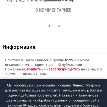
0
КОММЕНТАРИЕВ
<
>
Информация
Посетители, находящиеся в группе
Гости
, не могут
оставлять комментарии к данной публикации.
Пожалуйста,
войдите
или
зарегистрируйтесь
на сайте, это
займет несколько секунд.
ВХОД
Мы используем cookie-файлы и сервис Яндекс.Метрика
для анализа посещаемости сайта, улучшения его работы и
РЕГИСТРАЦИЯ
оценки действий посетителей. Нажимая «Принять», вы
даёте согласие на обработку данных о посещении сайта,
включая IP-адрес, cookie-файлы, сведения о браузере,
Быстрая регистрация
через соцсети: