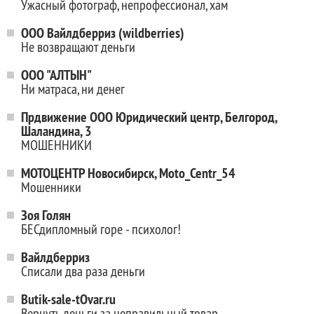
Ужасный фотограф, непрофессионал, хам
ООО Вайлдберриз (wildberries)
Не возвращают деньги
ООО "АЛТЫН"
Ни матраса, ни денег
Прдвижение ООО Юридический центр, Белгород,
Шаландина, 3
МОШЕННИКИ
МОТОЦЕНТР Новосибирск, Moto_Centr_54
Мошенники
Зоя Голян
БЕСдипломный горе - психолог!
Вайлдберриз
Списали два раза деньги
Butik-sale-tOvar.ru
Вернуть деньги за неправильный товар