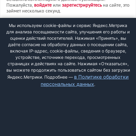
Пожалуйста,
войдите
или
зарегистрируйтесь
на сайте, это
займет несколько секунд.
ВХОД
Мы используем cookie-файлы и сервис Яндекс.Метрика
для анализа посещаемости сайта, улучшения его работы и
РЕГИСТРАЦИЯ
оценки действий посетителей. Нажимая «Принять», вы
даёте согласие на обработку данных о посещении сайта,
включая IP-адрес, cookie-файлы, сведения о браузере,
Быстрая регистрация
через соцсети:
устройстве, источнике перехода, просмотренных
страницах и действиях на сайте. Нажимая «Отказаться»,
вы можете продолжить пользоваться сайтом без загрузки
в Политике обработки
Яндекс.Метрики. Подробнее —
персональных данных
.
ДОБАВИТЬ ЖАЛОБУ
КОНТАКТЫ
О НАС
ПОИСК