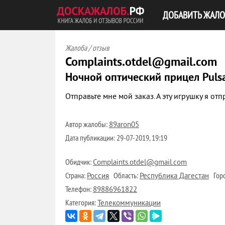
ДОБАВИТЬ ЖАЛО
Жалоба / отзыв
Complaints.otdel@gmail.com
Ночной оптический прицел Puls
Отправьте мне мой заказ. А эту игрушку я от
Автор жалобы:
89aron05
Дата публикации:
29-07-2019, 19:19
Обидчик:
Complaints.otdel@gmail.com
Страна:
Область:
Горо
Россия
Республика Дагестан
Телефон:
89886961822
Категория:
Телекоммуникации