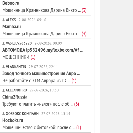
Beboo.ru
Мошенница Крамникова Дарина Викто ...
(3)
ALEX5
2-08-2026, 09:16
Mamba.ru
Мошенница Крамникова Дарина Викто ...
(3)
VASILJEV563220
2-08-2026, 00:09
АВТОМОДА lp582496.myflexbe.com/#f ...
МОШЕННИКИ
(1)
VLADKANTIN
29-07-2026, 22:11
Завод точного машиностроения Авро ...
Не работайте с ЗТМ Аврора из г. С ...
(1)
GELLANXT.RU
27-07-2026, 19:30
China2Russia
Требуют оплатить «налог» после об ...
(6)
ХОЗБОКС КОМПАНИ
27-07-2026, 15:14
Hozboks.ru
Мошенничество с бытовкой: после о ...
(1)