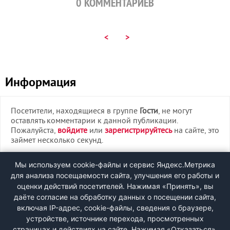
0
КОММЕНТАРИЕВ
<
>
Информация
Посетители, находящиеся в группе
Гости
, не могут
оставлять комментарии к данной публикации.
Пожалуйста,
войдите
или
зарегистрируйтесь
на сайте, это
займет несколько секунд.
ВХОД
Мы используем cookie-файлы и сервис Яндекс.Метрика
для анализа посещаемости сайта, улучшения его работы и
РЕГИСТРАЦИЯ
оценки действий посетителей. Нажимая «Принять», вы
даёте согласие на обработку данных о посещении сайта,
включая IP-адрес, cookie-файлы, сведения о браузере,
Быстрая регистрация
через соцсети:
устройстве, источнике перехода, просмотренных
страницах и действиях на сайте. Нажимая «Отказаться»,