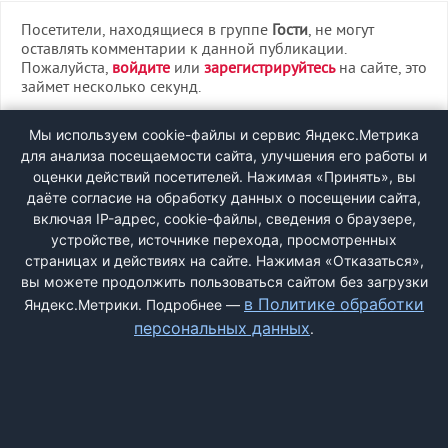
Посетители, находящиеся в группе
Гости
, не могут
оставлять комментарии к данной публикации.
Пожалуйста,
войдите
или
зарегистрируйтесь
на сайте, это
займет несколько секунд.
ВХОД
Мы используем cookie-файлы и сервис Яндекс.Метрика
для анализа посещаемости сайта, улучшения его работы и
РЕГИСТРАЦИЯ
оценки действий посетителей. Нажимая «Принять», вы
даёте согласие на обработку данных о посещении сайта,
включая IP-адрес, cookie-файлы, сведения о браузере,
Быстрая регистрация
через соцсети:
устройстве, источнике перехода, просмотренных
страницах и действиях на сайте. Нажимая «Отказаться»,
вы можете продолжить пользоваться сайтом без загрузки
в Политике обработки
Яндекс.Метрики. Подробнее —
персональных данных
.
ДОБАВИТЬ ЖАЛОБУ
КОНТАКТЫ