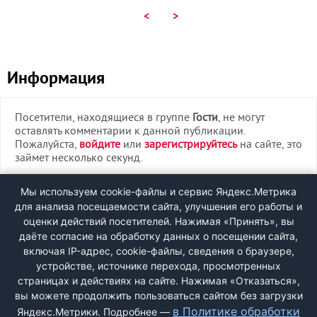
<
>
Информация
Посетители, находящиеся в группе
Гости
, не могут
оставлять комментарии к данной публикации.
Пожалуйста,
войдите
или
зарегистрируйтесь
на сайте, это
займет несколько секунд.
ВХОД
Мы используем cookie-файлы и сервис Яндекс.Метрика
для анализа посещаемости сайта, улучшения его работы и
РЕГИСТРАЦИЯ
оценки действий посетителей. Нажимая «Принять», вы
даёте согласие на обработку данных о посещении сайта,
включая IP-адрес, cookie-файлы, сведения о браузере,
Быстрая регистрация
через соцсети:
устройстве, источнике перехода, просмотренных
страницах и действиях на сайте. Нажимая «Отказаться»,
вы можете продолжить пользоваться сайтом без загрузки
в Политике обработки
Яндекс.Метрики. Подробнее —