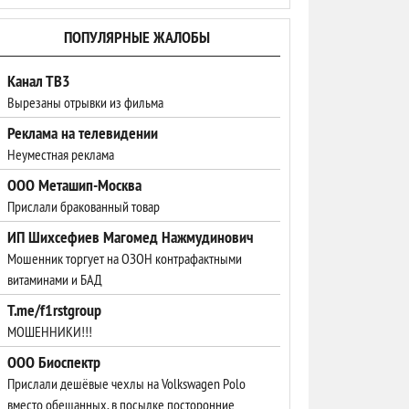
ПОПУЛЯРНЫЕ ЖАЛОБЫ
Канал ТВ3
Вырезаны отрывки из фильма
Реклама на телевидении
Неуместная реклама
ООО Меташип-Москва
Прислали бракованный товар
ИП Шихсефиев Магомед Нажмудинович
Мошенник торгует на ОЗОН контрафактными
витаминами и БАД
T.me/f1rstgroup
МОШЕННИКИ!!!
ООО Биоспектр
Прислали дешёвые чехлы на Volkswagen Polo
вместо обещанных, в посылке посторонние