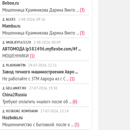
Beboo.ru
Мошенница Крамникова Дарина Викто ...
(3)
ALEX5
2-08-2026, 09:16
Mamba.ru
Мошенница Крамникова Дарина Викто ...
(3)
VASILJEV563220
2-08-2026, 00:09
АВТОМОДА lp582496.myflexbe.com/#f ...
МОШЕННИКИ
(1)
VLADKANTIN
29-07-2026, 22:11
Завод точного машиностроения Авро ...
Не работайте с ЗТМ Аврора из г. С ...
(1)
GELLANXT.RU
27-07-2026, 19:30
China2Russia
Требуют оплатить «налог» после об ...
(6)
ХОЗБОКС КОМПАНИ
27-07-2026, 15:14
Hozboks.ru
Мошенничество с бытовкой: после о ...
(1)