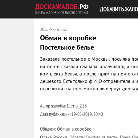
ДОБАВИТЬ ЖАЛО
Жалоба / отзыв
Обман в коробке
Постельное белье
Заказала постельное с Москвы, посылка п
на почте сказали сначала оплачивать, а по
комплекта белья, а после прям на почте о
дешёвого. Есть только ф.И. О отправителя и 
перечислит на счёт, можно ли вернуть деньги
Автор жалобы:
Elena_215
Дата публикации:
19-06-2019, 20:40
Обидчик:
Обман в коробке
Страна:
Область:
Город:
Россия
Омская область
Ом