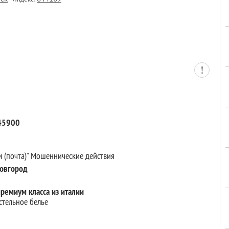
145900
м (почта)" Мошеннические действия
Новгород
ремиум класса из италии
стельное белье