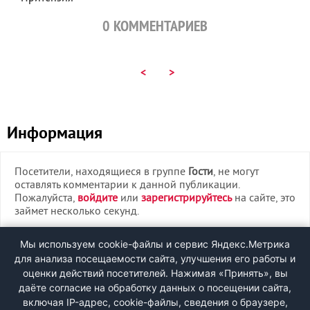
0
КОММЕНТАРИЕВ
<
>
Информация
Посетители, находящиеся в группе
Гости
, не могут
оставлять комментарии к данной публикации.
Пожалуйста,
войдите
или
зарегистрируйтесь
на сайте, это
займет несколько секунд.
ВХОД
Мы используем cookie-файлы и сервис Яндекс.Метрика
для анализа посещаемости сайта, улучшения его работы и
РЕГИСТРАЦИЯ
оценки действий посетителей. Нажимая «Принять», вы
даёте согласие на обработку данных о посещении сайта,
включая IP-адрес, cookie-файлы, сведения о браузере,
Быстрая регистрация
через соцсети: