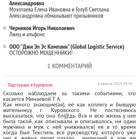
Александровна
Мохотаева Елена Ивановна и Голуб Светлана
Александровна обманывают призывников
Черников Игорь Николаевич
Лжец и альфонс
ООО "Джи Эл Эс Компани" (Global Logistic Service)
ОСТОРОЖНО МОШЕННИКИ!
1
КОММЕНТАРИЙ
Подслушано в Куровском
6 августа 2019 08:47
Сколько наблюдаем за такими событиями, что
касается Минаевой Т. А.
Как много знающие(ая), её как коллегу и бывшую
жительницу г. Куровского.. Не постясняюсь
высказаться, что она бл@дь. Вся и всю жизнь у неё
была такой, как описывали и описывалось, ни один
мужчина и муж с ней униживался( её в то время
когда был Текстиль..всё руководству, которого уже
нет в живых перет..рахало.., милицией в том же