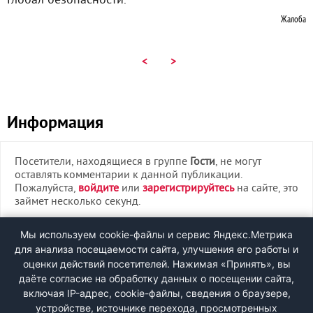
Глобал безопасности.
Жалоба
<
>
Информация
Посетители, находящиеся в группе
Гости
, не могут
оставлять комментарии к данной публикации.
Пожалуйста,
войдите
или
зарегистрируйтесь
на сайте, это
займет несколько секунд.
ВХОД
Мы используем cookie-файлы и сервис Яндекс.Метрика
для анализа посещаемости сайта, улучшения его работы и
РЕГИСТРАЦИЯ
оценки действий посетителей. Нажимая «Принять», вы
даёте согласие на обработку данных о посещении сайта,
включая IP-адрес, cookie-файлы, сведения о браузере,
Быстрая регистрация
через соцсети:
устройстве, источнике перехода, просмотренных