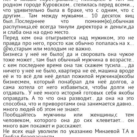
родном городе Куровском.. стелилась перед всеми..,
что удивительно была в браке, что с одним, что с
другим... Там между мужьями... 10 десяток яиц
был..Последннее что помним(ю),обычная
распутница,её всегда тянули директора и деньги,да
и слаба она на одно место.
Перед кем она отыгрывется над мужиком, это не
правда про него, просто как обычно попалась на х...
@ю,старым или молодым не важно.
Бизнеса у неё не было( да и своровать она чужое
тоже может , там был обычный мужчина в возрасте..
с кем последнее время она так скажем тусила..., да
ничего у неё не было, квартира не её, машина вроде
её и то всё для неё делал пожилой мужчина(якобы
бизнесмен, который понабрал для неё долгов, а
сама хотела от него избавиться, чтобы долги не
отдавать.. У неё много историй готовых себя якобы
оправдать. А то что она разводит.. да она на это
способна, что и приворотами она занимается давно..
много людей об этом не знают.
Пообщайтесь мужчины или женщины,с тем
человеком, которого она до сих клеветает... он
много вам покажет и расскажет.
Не всех ещё уволили по указанию Минаевой Т.А в