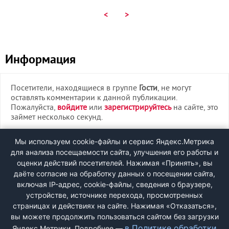
<
>
Информация
Посетители, находящиеся в группе
Гости
, не могут
оставлять комментарии к данной публикации.
Пожалуйста,
войдите
или
зарегистрируйтесь
на сайте, это
займет несколько секунд.
ВХОД
Мы используем cookie-файлы и сервис Яндекс.Метрика
для анализа посещаемости сайта, улучшения его работы и
РЕГИСТРАЦИЯ
оценки действий посетителей. Нажимая «Принять», вы
даёте согласие на обработку данных о посещении сайта,
включая IP-адрес, cookie-файлы, сведения о браузере,
Быстрая регистрация
через соцсети:
устройстве, источнике перехода, просмотренных
страницах и действиях на сайте. Нажимая «Отказаться»,
вы можете продолжить пользоваться сайтом без загрузки
в Политике обработки
Яндекс.Метрики. Подробнее —