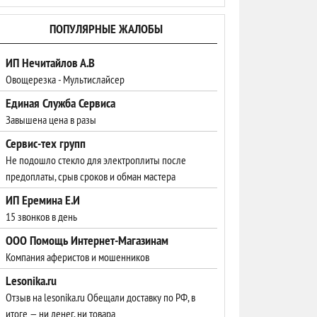
ПОПУЛЯРНЫЕ ЖАЛОБЫ
ИП Нечитайлов А.В
Овощерезка - Мультислайсер
Единая Служба Сервиса
Завышена цена в разы
Сервис-тех групп
Не подошло стекло для электроплиты после
предоплаты, срыв сроков и обман мастера
ИП Еремина Е.И
15 звонков в день
ООО Помощь Интернет-Магазинам
Компания аферистов и мошенников
Lesonika.ru
Отзыв на lesonika.ru Обещали доставку по РФ, в
итоге — ни денег, ни товара