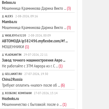
Beboo.ru
Мошенница Крамникова Дарина Викто ...
(3)
ALEX5
2-08-2026, 09:16
Mamba.ru
Мошенница Крамникова Дарина Викто ...
(3)
VASILJEV563220
2-08-2026, 00:09
АВТОМОДА lp582496.myflexbe.com/#f ...
МОШЕННИКИ
(1)
VLADKANTIN
29-07-2026, 22:11
Завод точного машиностроения Авро ...
Не работайте с ЗТМ Аврора из г. С ...
(1)
GELLANXT.RU
27-07-2026, 19:30
China2Russia
Требуют оплатить «налог» после об ...
(6)
ХОЗБОКС КОМПАНИ
27-07-2026, 15:14
Hozboks.ru
Мошенничество с бытовкой: после о ...
(1)