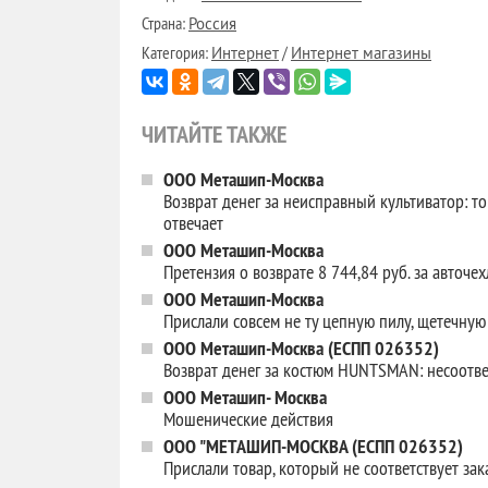
Страна:
Россия
Категория:
/
Интернет
Интернет магазины
ЧИТАЙТЕ ТАКЖЕ
ООО Меташип-Москва
Возврат денег за неисправный культиватор: тов
отвечает
ООО Меташип-Москва
Претензия о возврате 8 744,84 руб. за авточ
ООО Меташип-Москва
Прислали совсем не ту цепную пилу, щетечную
ООО Меташип-Москва (ЕСПП 026352)
Возврат денег за костюм HUNTSMAN: несоотв
ООО Меташип- Москва
Мошенические действия
ООО "МЕТАШИП-МОСКВА (ЕСПП 026352)
Прислали товар, который не соответствует за