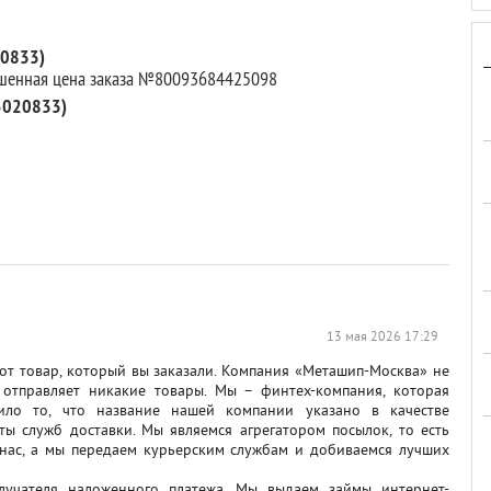
20833)
ышенная цена заказа №80093684425098
5020833)
13 мая 2026 17:29
тот товар, который вы заказали. Компания «Меташип-Москва» не
 отправляет никакие товары. Мы – финтех-компания, которая
тило то, что название нашей компании указано в качестве
ты служб доставки. Мы являемся агрегатором посылок, то есть
з нас, а мы передаем курьерским службам и добиваемся лучших
лучателя наложенного платежа. Мы выдаем займы интернет-