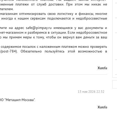
оженные платежи от служб доставки. При этом мы никак не
пателем.
магазинам оптимизировать свою логистику и финансы, многие
, иногда к нашим сервисам подключаются и недобросовестные
лите на адрес safe@pimpay.ru имеющиеся у вас документы и
нет-магазином и разберемся в ситуации. Если недобросовестное
то мы примем меры к тому, чтобы он вернул вам деньги за ваш
рь содержимое посылок с наложенным платежом можно проверять
em/post-784). Обязательно пользуйтесь этой возможностью в
Жалоба
13 мая 2026 22:32
ОО "Меташип-Москва".
Жалоба