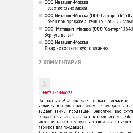
ООО Меташип-Москва
Несоответствие заказа
ООО Меташип-Москва (ООО Санторг 56450
Обман при продаже антенн TV Flat HD и зав
ООО "Меташип -Москва"(ООО "Санторг" 564
Вернуть деньги
ООО Меташип-Москва
Товар не соответствует описанию
2
КОММЕНТАРИЯ
Меташип-Москва
Здравствуйте! Очень жаль, что вам прислали не 
является интернет-магазином, не продает и не
выдает займы продавцам. Вероятно, вас сму
отправителя. Это связано с особенностями рабо
интернет-магазин отправляет свои заказы чере
тарифов для продавцов.
Также мы можем быть указаны в качестве по