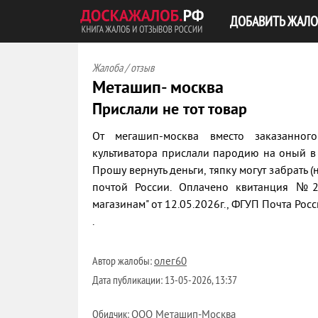
ДОБАВИТЬ ЖАЛО
Жалоба / отзыв
Меташип- москва
Прислали не тот товар
От мегашип-москва вместо заказанног
культиватора прислали пародию на оный в 
Прошу вернуть деньги, тяпку могут забрать
почтой России. Оплачено квитанция 
магазинам" от 12.05.2026г., ФГУП Почта Рос
.
Автор жалобы:
олег60
Дата публикации:
13-05-2026, 13:37
Обидчик:
ООО Меташип-Москва