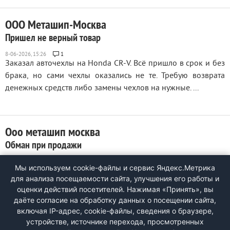
ООО Меташип-Москва
Пришел не верный товар
1
Заказал авточехлы на Honda CR-V. Всё пришло в срок и без
брака, но сами чехлы оказались не те. Требую возврата
денежных средств либо замены чехлов на нужные. ...
Ооо меташип москва
Обман при продажи
2
Мы используем cookie-файлы и сервис Яндекс.Метрика
Сделал заказ на чехлы для машины Kia Seltos, а прислали
для анализа посещаемости сайта, улучшения его работы и
непонятно что. Оплатил на почте 7450 руб. Как вернуть
оценки действий посетителей. Нажимая «Принять», вы
товар и получить деньги — не понятно. ...
даёте согласие на обработку данных о посещении сайта,
включая IP-адрес, cookie-файлы, сведения о браузере,
устройстве, источнике перехода, просмотренных