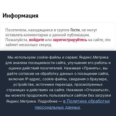
Информация
Посетители, находящиеся в группе
Гости
, не могут
оставлять комментарии к данной публикации.
Пожалуйста,
войдите
или
зарегистрируйтесь
на сайте, это
займет несколько секунд.
ВХОД
Мы используем cookie-файлы и сервис Яндекс.Метрика
для анализа посещаемости сайта, улучшения его работы и
РЕГИСТРАЦИЯ
оценки действий посетителей. Нажимая «Принять», вы
даёте согласие на обработку данных о посещении сайта,
включая IP-адрес, cookie-файлы, сведения о браузере,
Быстрая регистрация
через соцсети:
устройстве, источнике перехода, просмотренных
страницах и действиях на сайте. Нажимая «Отказаться»,
вы можете продолжить пользоваться сайтом без загрузки
в Политике обработки
Яндекс.Метрики. Подробнее —
персональных данных
.