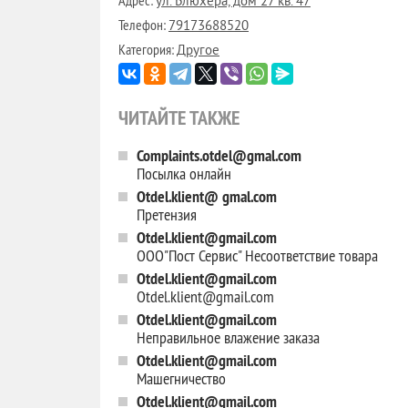
Адрес:
ул. Блюхера, дом 27 кв. 47
Телефон:
79173688520
Категория:
Другое
ЧИТАЙТЕ ТАКЖЕ
Complaints.otdel@gmal.com
Посылка онлайн
Otdel.klient@ gmal.com
Претензия
Otdel.klient@gmail.com
ООО"Пост Сервис" Несоответствие товара
Otdel.klient@gmail.com
Otdel.klient@gmail.com
Otdel.klient@gmail.com
Неправильное влажение заказа
Otdel.klient@gmail.com
Машегничество
Otdel.klient@gmail.com