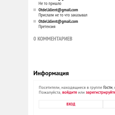
Не то пришло
Otdel.klient@gmail.com
Прислали не то что заказывал
Otdel.klient@gmail.com
Претензия
0
КОММЕНТАРИЕВ
Информация
Посетители, находящиеся в группе
Гости
,
Пожалуйста,
войдите
или
зарегистрируйт
ВХОД