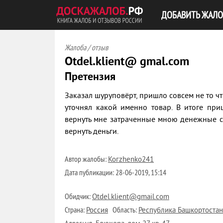
ДОБАВИТЬ ЖАЛО
Жалоба / отзыв
Otdel.klient@ gmal.com
Претензия
Заказал шуруповёрт, пришло совсем не то чт
уточнял какой именно товар. В итоге пр
вернуть мне затраченные мною денежные ср
вернуть деньги.
Автор жалобы:
Когzhenko241
Дата публикации:
28-06-2019, 15:14
Обидчик:
Otdel.klient@gmail.com
Страна:
Область:
Россия
Республика Башкортостан