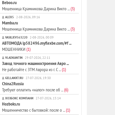
Beboo.ru
Мошенница Крамникова Дарина Викто ...
(3)
ALEX5
2-08-2026, 09:16
Mamba.ru
Мошенница Крамникова Дарина Викто ...
(3)
VASILJEV563220
2-08-2026, 00:09
АВТОМОДА lp582496.myflexbe.com/#f ...
МОШЕННИКИ
(1)
VLADKANTIN
29-07-2026, 22:11
Завод точного машиностроения Авро ...
Не работайте с ЗТМ Аврора из г. С ...
(1)
GELLANXT.RU
27-07-2026, 19:30
China2Russia
Требуют оплатить «налог» после об ...
(6)
ХОЗБОКС КОМПАНИ
27-07-2026, 15:14
Hozboks.ru
Мошенничество с бытовкой: после о ...
(1)