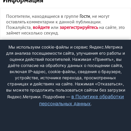
Информация
Посетители, находящиеся в группе
Гости
, не могут
оставлять комментарии к данной публикации.
Пожалуйста,
войдите
или
зарегистрируйтесь
на сайте, это
займет несколько секунд.
ВХОД
Мы используем cookie-файлы и сервис Яндекс.Метрика
для анализа посещаемости сайта, улучшения его работы и
РЕГИСТРАЦИЯ
оценки действий посетителей. Нажимая «Принять», вы
даёте согласие на обработку данных о посещении сайта,
включая IP-адрес, cookie-файлы, сведения о браузере,
Быстрая регистрация
через соцсети:
устройстве, источнике перехода, просмотренных
страницах и действиях на сайте. Нажимая «Отказаться»,
вы можете продолжить пользоваться сайтом без загрузки
в Политике обработки
Яндекс.Метрики. Подробнее —
персональных данных
.
ДОБАВИТЬ ЖАЛОБУ