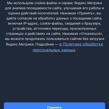
ВХОД
Мы используем cookie-файлы и сервис Яндекс.Метрика
для анализа посещаемости сайта, улучшения его работы и
РЕГИСТРАЦИЯ
оценки действий посетителей. Нажимая «Принять», вы
даёте согласие на обработку данных о посещении сайта,
включая IP-адрес, cookie-файлы, сведения о браузере,
Быстрая регистрация
через соцсети:
устройстве, источнике перехода, просмотренных
страницах и действиях на сайте. Нажимая «Отказаться»,
вы можете продолжить пользоваться сайтом без загрузки
в Политике обработки
Яндекс.Метрики. Подробнее —
персональных данных
.
ДОБАВИТЬ ЖАЛОБУ
КОНТАКТЫ
О НАС
ПОИСК
ПРАВИЛА САЙТА
ПОЛИТИКА ОБРАБОТКИ ПЕРСОНАЛЬНЫХ ДАННЫХ
Принять